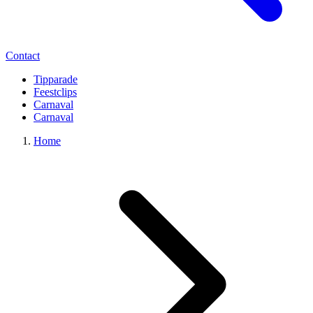
Contact
Tipparade
Feestclips
Carnaval
Carnaval
Home