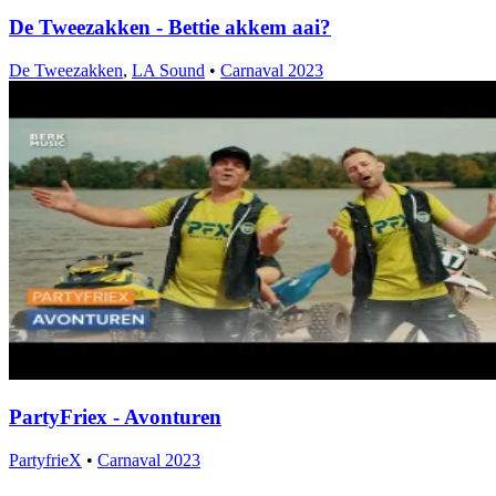
De Tweezakken - Bettie akkem aai?
De Tweezakken
,
LA Sound
•
Carnaval 2023
PartyFriex - Avonturen
PartyfrieX
•
Carnaval 2023