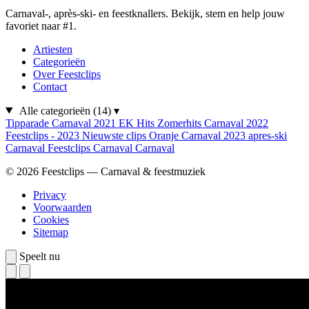
Carnaval-, après-ski- en feestknallers. Bekijk, stem en help jouw
favoriet naar #1.
Artiesten
Categorieën
Over Feestclips
Contact
Alle categorieën
(14)
▾
Tipparade
Carnaval 2021
EK Hits
Zomerhits
Carnaval 2022
Feestclips - 2023
Nieuwste clips
Oranje
Carnaval 2023
apres-ski
Carnaval
Feestclips
Carnaval
Carnaval
© 2026 Feestclips — Carnaval & feestmuziek
Privacy
Voorwaarden
Cookies
Sitemap
Speelt nu