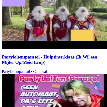
Partyloltentparasol - Hulpsinterklaas (Ik Wil een
Mijter Op/Meid Erop)
Partyloltentparasol
•
Carnaval