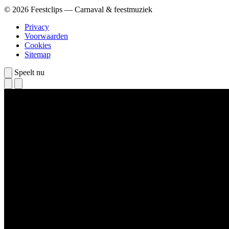
© 2026 Feestclips — Carnaval & feestmuziek
Privacy
Voorwaarden
Cookies
Sitemap
Speelt nu