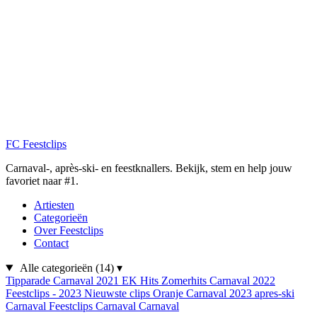
FC
Feestclips
Carnaval-, après-ski- en feestknallers. Bekijk, stem en help jouw
favoriet naar #1.
Artiesten
Categorieën
Over Feestclips
Contact
Alle categorieën
(14)
▾
Tipparade
Carnaval 2021
EK Hits
Zomerhits
Carnaval 2022
Feestclips - 2023
Nieuwste clips
Oranje
Carnaval 2023
apres-ski
Carnaval
Feestclips
Carnaval
Carnaval