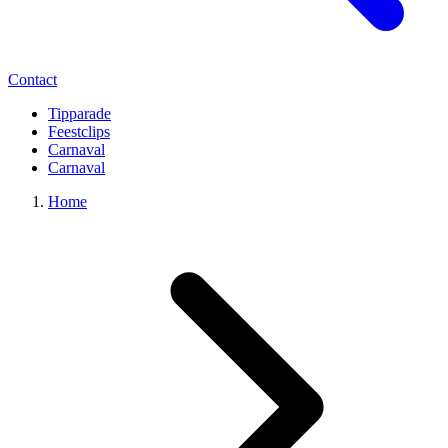
Contact
Tipparade
Feestclips
Carnaval
Carnaval
Home