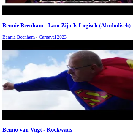
Bennie Beenham - Lam Zijn Is Logisch (Alcoholisch)
Bennie Beenham
•
Carnaval 2023
Benno van Vugt - Koekwaus