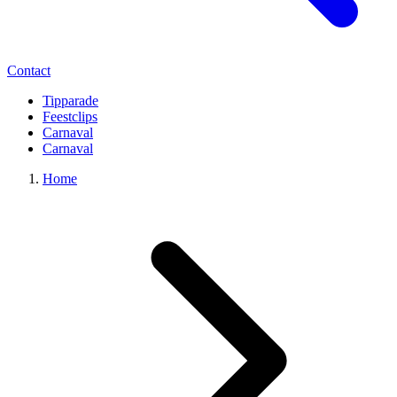
Contact
Tipparade
Feestclips
Carnaval
Carnaval
Home