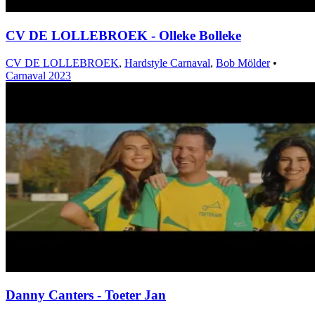
CV DE LOLLEBROEK - Olleke Bolleke
CV DE LOLLEBROEK
,
Hardstyle Carnaval
,
Bob Mölder
•
Carnaval 2023
Danny Canters - Toeter Jan