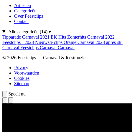
Artiesten
Categorieën
Over Feestclips
Contact
Alle categorieën
(14)
▾
Tipparade
Carnaval 2021
EK Hits
Zomerhits
Carnaval 2022
Feestclips - 2023
Nieuwste clips
Oranje
Carnaval 2023
apres-ski
Carnaval
Feestclips
Carnaval
Carnaval
© 2026 Feestclips — Carnaval & feestmuziek
Privacy
Voorwaarden
Cookies
Sitemap
Speelt nu