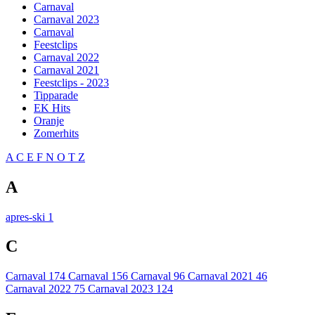
Carnaval
Carnaval 2023
Carnaval
Feestclips
Carnaval 2022
Carnaval 2021
Feestclips - 2023
Tipparade
EK Hits
Oranje
Zomerhits
A
C
E
F
N
O
T
Z
A
apres-ski
1
C
Carnaval
174
Carnaval
156
Carnaval
96
Carnaval 2021
46
Carnaval 2022
75
Carnaval 2023
124