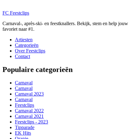
FC
Feestclips
Carnaval-, après-ski- en feestknallers. Bekijk, stem en help jouw
favoriet naar #1.
Artiesten
Categorieën
Over Feestclips
Contact
Populaire categorieën
Carnaval
Carnaval
Carnaval 2023
Carnaval
Feestclips
Carnaval 2022
Carnaval 2021
Feestclips - 2023
Tipparade
EK Hits
Oranje