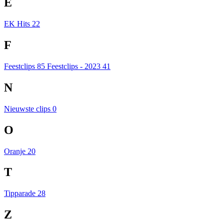
E
EK Hits
22
F
Feestclips
85
Feestclips - 2023
41
N
Nieuwste clips
0
O
Oranje
20
T
Tipparade
28
Z