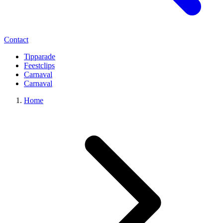
Contact
Tipparade
Feestclips
Carnaval
Carnaval
Home