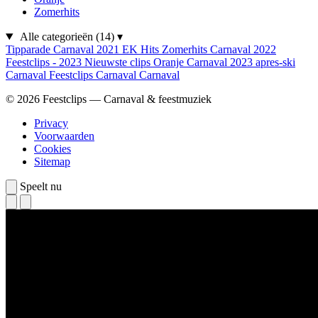
Zomerhits
Alle categorieën
(14)
▾
Tipparade
Carnaval 2021
EK Hits
Zomerhits
Carnaval 2022
Feestclips - 2023
Nieuwste clips
Oranje
Carnaval 2023
apres-ski
Carnaval
Feestclips
Carnaval
Carnaval
© 2026 Feestclips — Carnaval & feestmuziek
Privacy
Voorwaarden
Cookies
Sitemap
Speelt nu