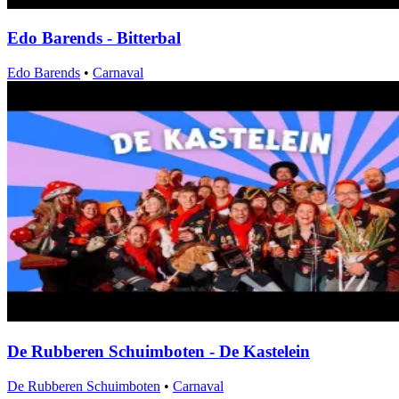
Edo Barends - Bitterbal
Edo Barends
•
Carnaval
De Rubberen Schuimboten - De Kastelein
De Rubberen Schuimboten
•
Carnaval