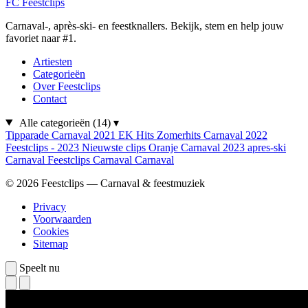
FC
Feestclips
Carnaval-, après-ski- en feestknallers. Bekijk, stem en help jouw
favoriet naar #1.
Artiesten
Categorieën
Over Feestclips
Contact
Alle categorieën
(14)
▾
Tipparade
Carnaval 2021
EK Hits
Zomerhits
Carnaval 2022
Feestclips - 2023
Nieuwste clips
Oranje
Carnaval 2023
apres-ski
Carnaval
Feestclips
Carnaval
Carnaval
© 2026 Feestclips — Carnaval & feestmuziek
Privacy
Voorwaarden
Cookies
Sitemap
Speelt nu