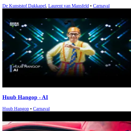
De Kunststof Dakkapel
,
Laurent van Mansfeld
•
Carnaval
Huub Hangop - AI
Huub Hangop
•
Carnaval