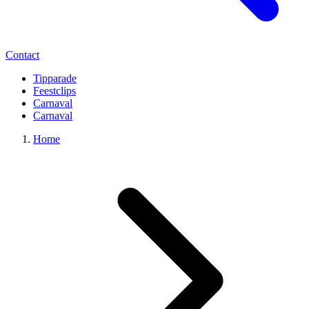
Contact
Tipparade
Feestclips
Carnaval
Carnaval
Home