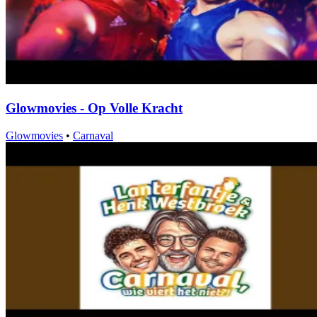
Glowmovies - Op Volle Kracht
Glowmovies
•
Carnaval