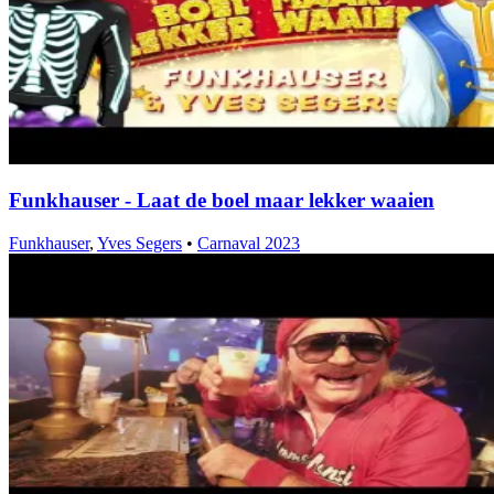
Funkhauser - Laat de boel maar lekker waaien
Funkhauser
,
Yves Segers
•
Carnaval 2023