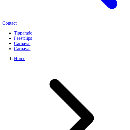
Contact
Tipparade
Feestclips
Carnaval
Carnaval
Home