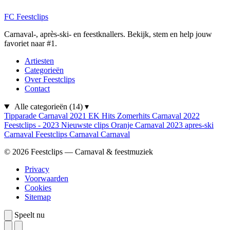
FC
Feestclips
Carnaval-, après-ski- en feestknallers. Bekijk, stem en help jouw
favoriet naar #1.
Artiesten
Categorieën
Over Feestclips
Contact
Alle categorieën
(14)
▾
Tipparade
Carnaval 2021
EK Hits
Zomerhits
Carnaval 2022
Feestclips - 2023
Nieuwste clips
Oranje
Carnaval 2023
apres-ski
Carnaval
Feestclips
Carnaval
Carnaval
© 2026 Feestclips — Carnaval & feestmuziek
Privacy
Voorwaarden
Cookies
Sitemap
Speelt nu