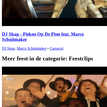
DJ Skap - Pieken Op De Piste feat. Marco
Schuitmaker
DJ Skap
,
Marco Schuitmaker
•
Carnaval
Meer feest in de categorie: Feestclips