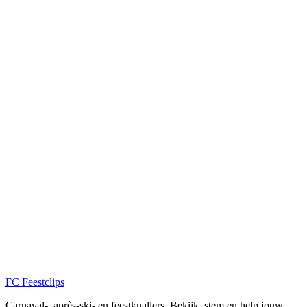
FC
Feestclips
Carnaval-, après-ski- en feestknallers. Bekijk, stem en help jouw