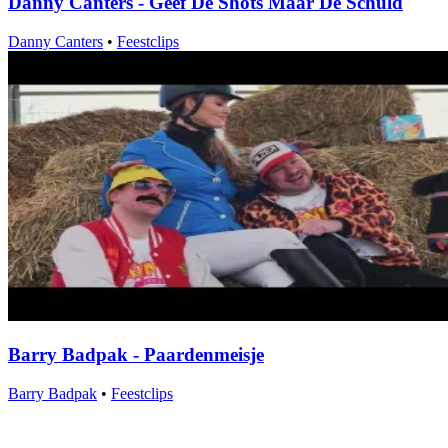
Danny Canters - Geef De Shots Maar De Schuld
Danny Canters
•
Feestclips
Barry Badpak - Paardenmeisje
Barry Badpak
•
Feestclips