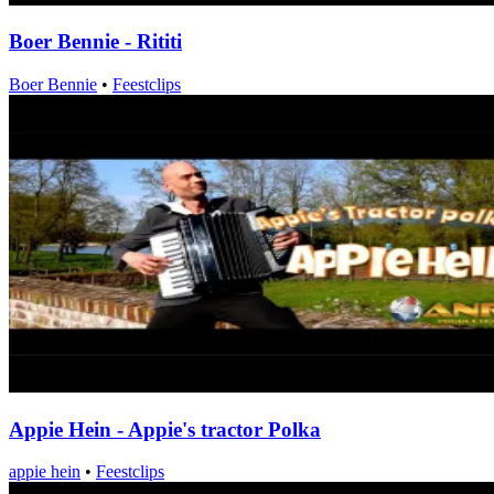
Boer Bennie - Rititi
Boer Bennie
•
Feestclips
Appie Hein - Appie's tractor Polka
appie hein
•
Feestclips