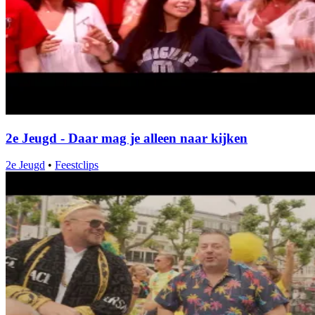
2e Jeugd - Daar mag je alleen naar kijken
2e Jeugd
•
Feestclips