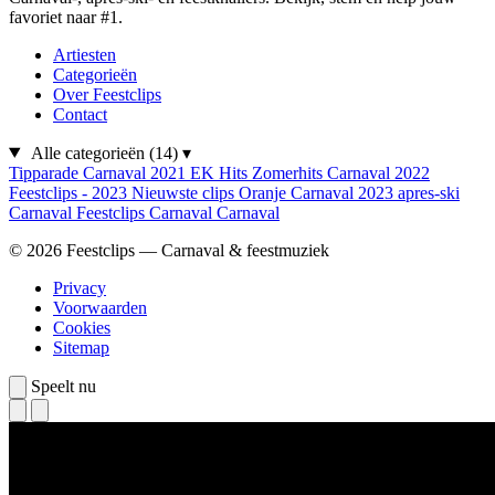
favoriet naar #1.
Artiesten
Categorieën
Over Feestclips
Contact
Alle categorieën
(14)
▾
Tipparade
Carnaval 2021
EK Hits
Zomerhits
Carnaval 2022
Feestclips - 2023
Nieuwste clips
Oranje
Carnaval 2023
apres-ski
Carnaval
Feestclips
Carnaval
Carnaval
© 2026 Feestclips — Carnaval & feestmuziek
Privacy
Voorwaarden
Cookies
Sitemap
Speelt nu