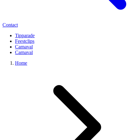
Contact
Tipparade
Feestclips
Carnaval
Carnaval
Home