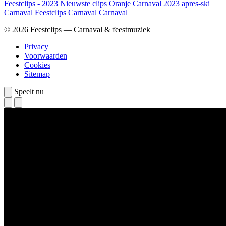
Feestclips - 2023
Nieuwste clips
Oranje
Carnaval 2023
apres-ski
Carnaval
Feestclips
Carnaval
Carnaval
© 2026 Feestclips — Carnaval & feestmuziek
Privacy
Voorwaarden
Cookies
Sitemap
Speelt nu