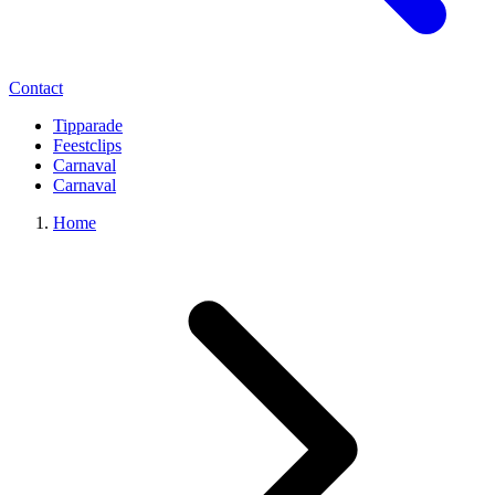
Contact
Tipparade
Feestclips
Carnaval
Carnaval
Home