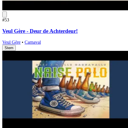
#53
Veul Gère - Deur de Achterdeur!
Veul Gère
•
Carnaval
Stem