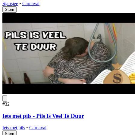
Sjansjee
•
Carnaval
Stem
#32
Iets met pils - Pils Is Veel Te Duur
Iets met pils
•
Carnaval
Stem