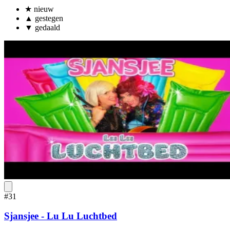
★
nieuw
▲
gestegen
▼
gedaald
#31
Sjansjee - Lu Lu Luchtbed