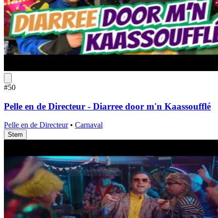
#50
Pelle en de Directeur - Diarree door m'n Kaassoufflé
Pelle en de Directeur
•
Carnaval
Stem