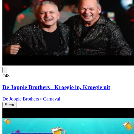
#48
De Joppie Brothers - Kroegie in, Kroegie uit
De Joppie Brothers
•
Carnaval
Stem