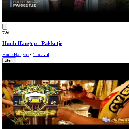
#39
Huub Hangop - Pakketje
Huub Hangop
•
Carnaval
Stem