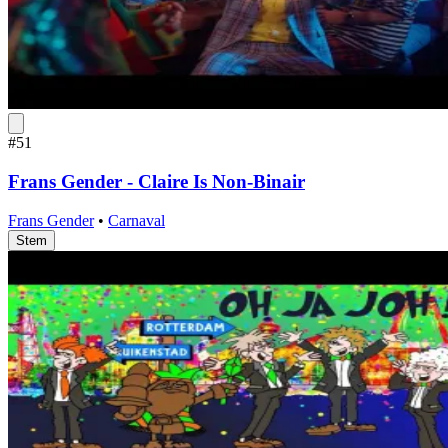
#51
Frans Gender - Claire Is Non-Binair
Frans Gender
•
Carnaval
Stem