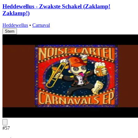
Heddewellus - Zwakste Schakel (Zaklamp!
Zaklamp!)
Heddewellus
•
Carnaval
Stem
#57