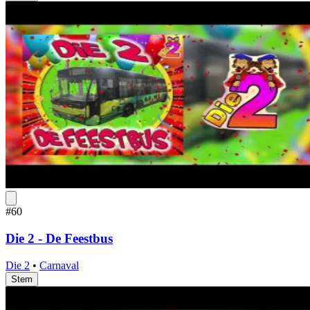
#60
Die 2 - De Feestbus
Die 2
•
Carnaval
Stem