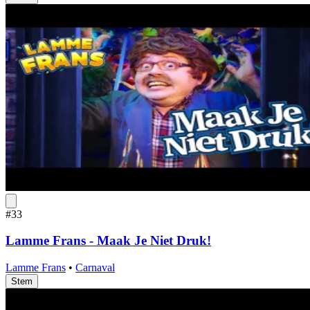
#33
Lamme Frans - Maak Je Niet Druk!
Lamme Frans
•
Carnaval
Stem