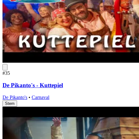
#35
De Pikanto's - Kuttepiel
De Pikanto's
•
Carnaval
Stem