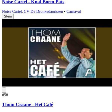
Noise Cartel - Knal Boem Pats
Noise Cartel
,
CV De Dronkedaorissen
•
Carnaval
Stem
#58
Thom Craane - Het Café