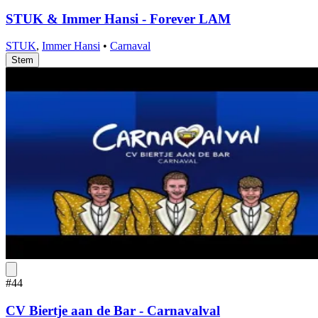
STUK & Immer Hansi - Forever LAM
STUK
,
Immer Hansi
•
Carnaval
Stem
#44
CV Biertje aan de Bar - Carnavalval