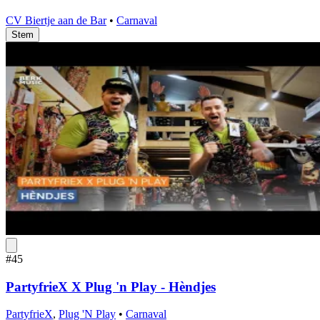
CV Biertje aan de Bar
•
Carnaval
Stem
#45
PartyfrieX X Plug 'n Play - Hèndjes
PartyfrieX
,
Plug 'N Play
•
Carnaval