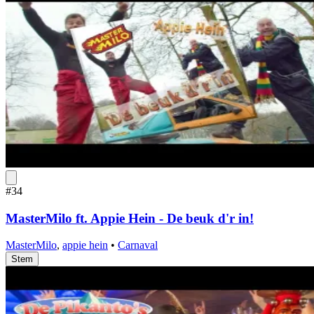
#34
MasterMilo ft. Appie Hein - De beuk d'r in!
MasterMilo
,
appie hein
•
Carnaval
Stem