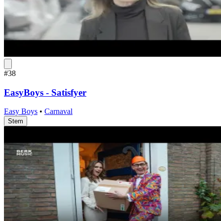
#38
EasyBoys - Satisfyer
Easy Boys
•
Carnaval
Stem