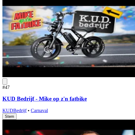
#47
KUD Bedrijf - Mike op z'n fatbike
KUDBedrijf
•
Carnaval
Stem