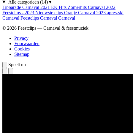
Alle categorieën
(14)
▾
Tipparade
Carnaval 2021
EK Hits
Zomerhits
Carnaval 2022
Feestclips - 2023
Nieuwste clips
Oranje
Carnaval 2023
apres-ski
Carnaval
Feestclips
Carnaval
Carnaval
© 2026 Feestclips — Carnaval & feestmuziek
Privacy
Voorwaarden
Cookies
Sitemap
Speelt nu