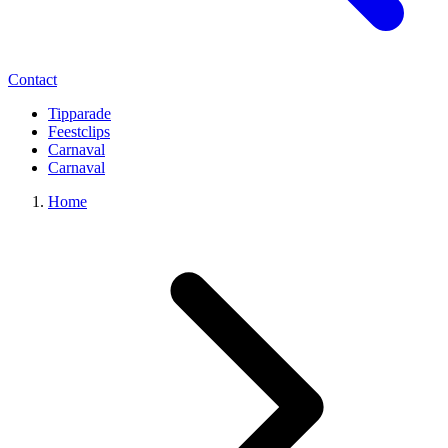
Contact
Tipparade
Feestclips
Carnaval
Carnaval
Home