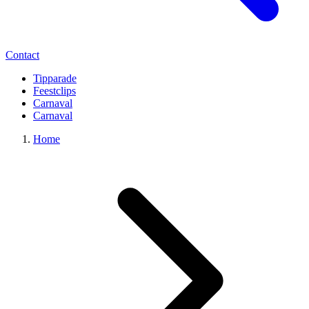
Contact
Tipparade
Feestclips
Carnaval
Carnaval
Home