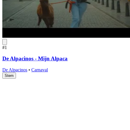
#1
De Alpacinos - Mijn Alpaca
De Alpacinos
•
Carnaval
Stem