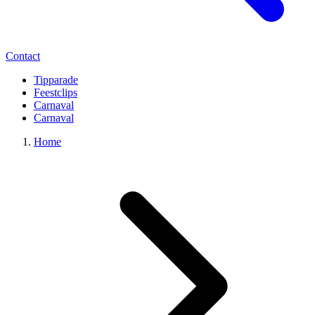
Contact
Tipparade
Feestclips
Carnaval
Carnaval
Home