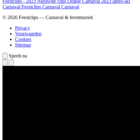
Feestclips - 2023
Nieuwste clips
Oranje
Carnaval 2023
apres-ski
Carnaval
Feestclips
Carnaval
Carnaval
© 2026 Feestclips — Carnaval & feestmuziek
Privacy
Voorwaarden
Cookies
Sitemap
Speelt nu