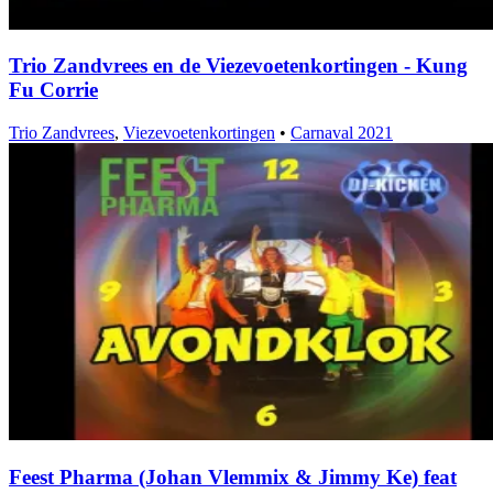
Trio Zandvrees en de Viezevoetenkortingen - Kung
Fu Corrie
Trio Zandvrees
,
Viezevoetenkortingen
•
Carnaval 2021
Feest Pharma (Johan Vlemmix & Jimmy Ke) feat