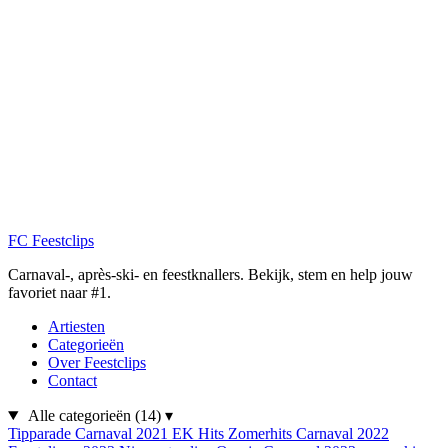
FC
Feestclips
Carnaval-, après-ski- en feestknallers. Bekijk, stem en help jouw
favoriet naar #1.
Artiesten
Categorieën
Over Feestclips
Contact
Alle categorieën
(14)
▾
Tipparade
Carnaval 2021
EK Hits
Zomerhits
Carnaval 2022