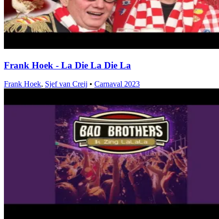
Frank Hoek - La Die La Die La
Frank Hoek
,
Sjef van Creij
•
Carnaval 2023