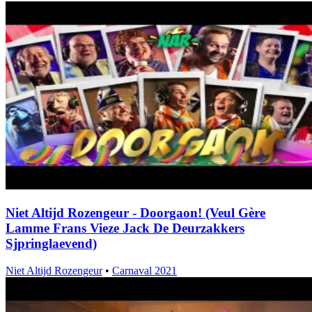
Niet Altijd Rozengeur - Doorgaon! (Veul Gère
Lamme Frans Vieze Jack De Deurzakkers
Sjpringlaevend)
Niet Altijd Rozengeur
•
Carnaval 2021