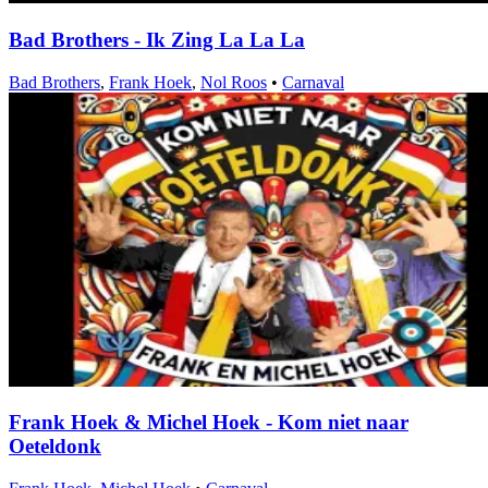
Bad Brothers - Ik Zing La La La
Bad Brothers
,
Frank Hoek
,
Nol Roos
•
Carnaval
Frank Hoek & Michel Hoek - Kom niet naar
Oeteldonk