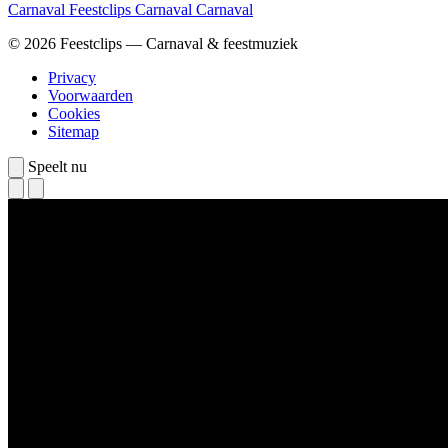
Carnaval
Feestclips
Carnaval
Carnaval
© 2026 Feestclips — Carnaval & feestmuziek
Privacy
Voorwaarden
Cookies
Sitemap
Speelt nu