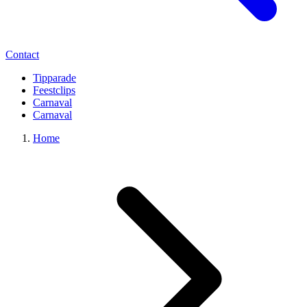
Contact
Tipparade
Feestclips
Carnaval
Carnaval
Home