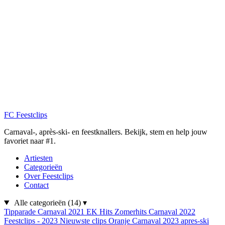
FC
Feestclips
Carnaval-, après-ski- en feestknallers. Bekijk, stem en help jouw
favoriet naar #1.
Artiesten
Categorieën
Over Feestclips
Contact
Alle categorieën
(14)
▾
Tipparade
Carnaval 2021
EK Hits
Zomerhits
Carnaval 2022
Feestclips - 2023
Nieuwste clips
Oranje
Carnaval 2023
apres-ski