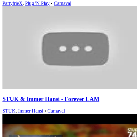
PartyfrieX
,
Plug 'N Play
•
Carnaval
STUK & Immer Hansi - Forever LAM
STUK
,
Immer Hansi
•
Carnaval