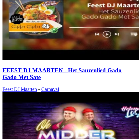
FEEST DJ MAARTEN - Het Sauzenlied Gado
Gado Met Sate
Feest DJ Maarten
•
Carnaval