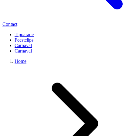
Contact
Tipparade
Feestclips
Carnaval
Carnaval
Home