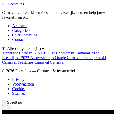
FC
Feestclips
Carnaval-, après-ski- en feestknallers. Bekijk, stem en help jouw
favoriet naar #1.
Artiesten
Categorieën
Over Feestclips
Contact
Alle categorieën
(14)
▾
Tipparade
Carnaval 2021
EK Hits
Zomerhits
Carnaval 2022
Feestclips - 2023
Nieuwste clips
Oranje
Carnaval 2023
apres-ski
Carnaval
Feestclips
Carnaval
Carnaval
© 2026 Feestclips — Carnaval & feestmuziek
Privacy
Voorwaarden
Cookies
Sitemap
Speelt nu