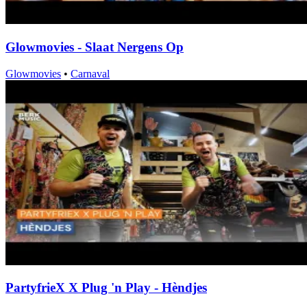
Glowmovies - Slaat Nergens Op
Glowmovies
•
Carnaval
PartyfrieX X Plug 'n Play - Hèndjes