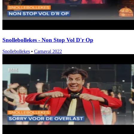
Snollebollekes - Non Stop Vol D'r Op
Snollebollekes
•
Carnaval 2022