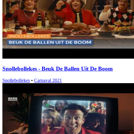
Snollebollekes - Beuk De Ballen Uit De Boom
Snollebollekes
•
Carnaval 2021