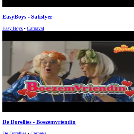
EasyBoys - Satisfyer
Easy Boys
•
Carnaval
De Dorellies - Boezemvriendin
De Dorellies
•
Carnaval