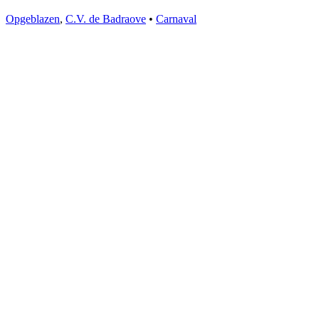
Opgeblazen
,
C.V. de Badraove
•
Carnaval