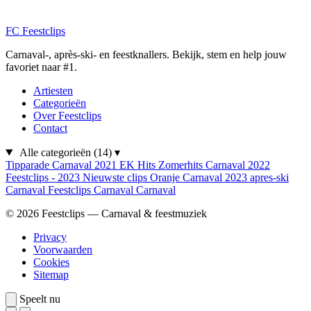
FC
Feestclips
Carnaval-, après-ski- en feestknallers. Bekijk, stem en help jouw
favoriet naar #1.
Artiesten
Categorieën
Over Feestclips
Contact
Alle categorieën
(14)
▾
Tipparade
Carnaval 2021
EK Hits
Zomerhits
Carnaval 2022
Feestclips - 2023
Nieuwste clips
Oranje
Carnaval 2023
apres-ski
Carnaval
Feestclips
Carnaval
Carnaval
© 2026 Feestclips — Carnaval & feestmuziek
Privacy
Voorwaarden
Cookies
Sitemap
Speelt nu