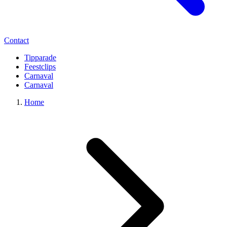
Contact
Tipparade
Feestclips
Carnaval
Carnaval
Home