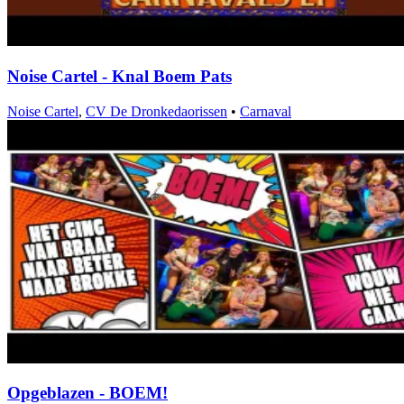
Noise Cartel - Knal Boem Pats
Noise Cartel
,
CV De Dronkedaorissen
•
Carnaval
Opgeblazen - BOEM!