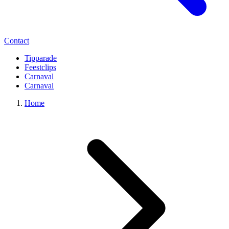
Contact
Tipparade
Feestclips
Carnaval
Carnaval
Home