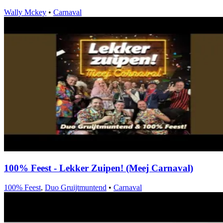
Wally Mckey
•
Carnaval
100% Feest - Lekker Zuipen! (Meej Carnaval)
100% Feest
,
Duo Gruijtmuntend
•
Carnaval