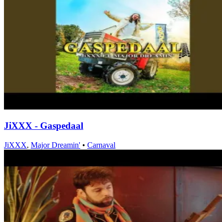
JiXXX - Gaspedaal
JiXXX
,
Major Dreamin'
•
Carnaval