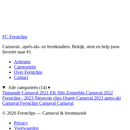
FC
Feestclips
Carnaval-, après-ski- en feestknallers. Bekijk, stem en help jouw
favoriet naar #1.
Artiesten
Categorieën
Over Feestclips
Contact
Alle categorieën
(14)
▾
Tipparade
Carnaval 2021
EK Hits
Zomerhits
Carnaval 2022
Feestclips - 2023
Nieuwste clips
Oranje
Carnaval 2023
apres-ski
Carnaval
Feestclips
Carnaval
Carnaval
© 2026 Feestclips — Carnaval & feestmuziek
Privacy
Voorwaarden