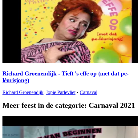
Richard Groenendijk - Tieft 's effe op (met dat pe-
léurisjong)
Richard Groenendijk
,
Jopie Parlevliet
•
Carnaval
Meer feest in de categorie: Carnaval 2021