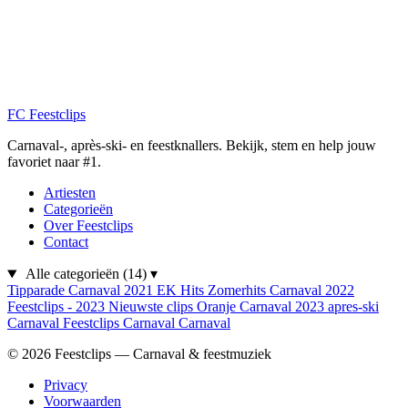
FC
Feestclips
Carnaval-, après-ski- en feestknallers. Bekijk, stem en help jouw
favoriet naar #1.
Artiesten
Categorieën
Over Feestclips
Contact
Alle categorieën
(14)
▾
Tipparade
Carnaval 2021
EK Hits
Zomerhits
Carnaval 2022
Feestclips - 2023
Nieuwste clips
Oranje
Carnaval 2023
apres-ski
Carnaval
Feestclips
Carnaval
Carnaval
© 2026 Feestclips — Carnaval & feestmuziek
Privacy
Voorwaarden