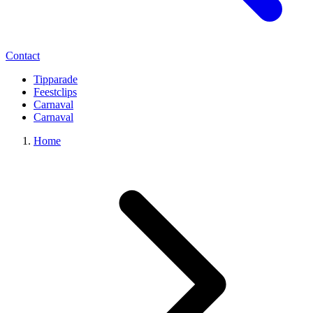
Contact
Tipparade
Feestclips
Carnaval
Carnaval
Home