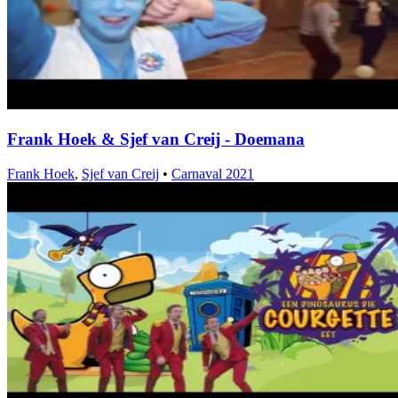
Frank Hoek & Sjef van Creij - Doemana
Frank Hoek
,
Sjef van Creij
•
Carnaval 2021