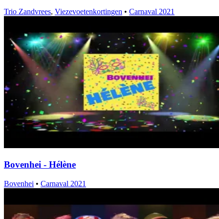
Trio Zandvrees
,
Viezevoetenkortingen
•
Carnaval 2021
Bovenhei - Hélène
Bovenhei
•
Carnaval 2021