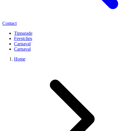
Contact
Tipparade
Feestclips
Carnaval
Carnaval
Home