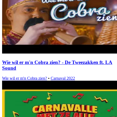
Wie wil er m'n Cobra zien? - De Tweezakken ft. LA
Sound
Wie wil er m'n Cobra zien?
•
Carnaval 2022