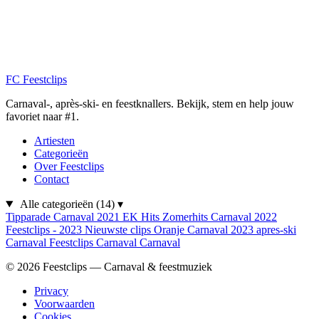
FC
Feestclips
Carnaval-, après-ski- en feestknallers. Bekijk, stem en help jouw
favoriet naar #1.
Artiesten
Categorieën
Over Feestclips
Contact
Alle categorieën
(14)
▾
Tipparade
Carnaval 2021
EK Hits
Zomerhits
Carnaval 2022
Feestclips - 2023
Nieuwste clips
Oranje
Carnaval 2023
apres-ski
Carnaval
Feestclips
Carnaval
Carnaval
© 2026 Feestclips — Carnaval & feestmuziek
Privacy
Voorwaarden
Cookies