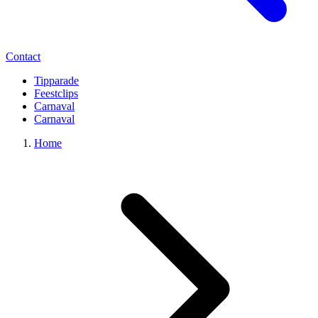
Contact
Tipparade
Feestclips
Carnaval
Carnaval
Home