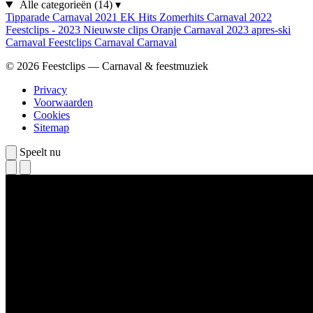
Alle categorieën
(14)
▾
Tipparade
Carnaval 2021
EK Hits
Zomerhits
Carnaval 2022
Feestclips - 2023
Nieuwste clips
Oranje
Carnaval 2023
apres-ski
Carnaval
Feestclips
Carnaval
Carnaval
© 2026 Feestclips — Carnaval & feestmuziek
Privacy
Voorwaarden
Cookies
Sitemap
Speelt nu