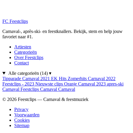
FC
Feestclips
Carnaval-, après-ski- en feestknallers. Bekijk, stem en help jouw
favoriet naar #1.
Artiesten
Categorieën
Over Feestclips
Contact
Alle categorieën
(14)
▾
Tipparade
Carnaval 2021
EK Hits
Zomerhits
Carnaval 2022
Feestclips - 2023
Nieuwste clips
Oranje
Carnaval 2023
apres-ski
Carnaval
Feestclips
Carnaval
Carnaval
© 2026 Feestclips — Carnaval & feestmuziek
Privacy
Voorwaarden
Cookies
Sitemap