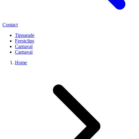
Contact
Tipparade
Feestclips
Carnaval
Carnaval
Home