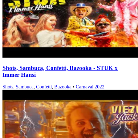
Shots, Sambuca, Confetti, Bazooka - STUK x
Immer Hansi
Shots
,
Sambuca
,
Confetti
,
Bazooka
•
Carnaval 2022