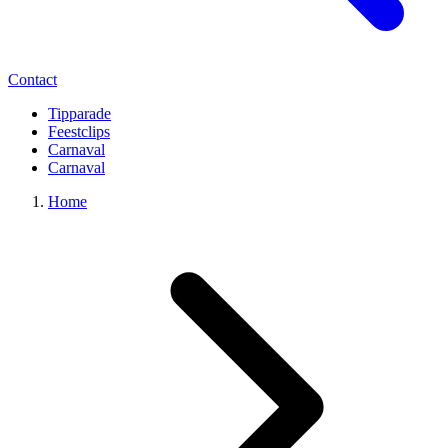
Contact
Tipparade
Feestclips
Carnaval
Carnaval
Home