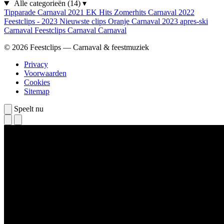
Alle categorieën
(14)
▾
Tipparade
Carnaval 2021
EK Hits
Zomerhits
Carnaval 2022
Feestclips - 2023
Nieuwste clips
Oranje
Carnaval 2023
apres-ski
Carnaval
Feestclips
Carnaval
Carnaval
© 2026 Feestclips — Carnaval & feestmuziek
Privacy
Voorwaarden
Cookies
Sitemap
Speelt nu