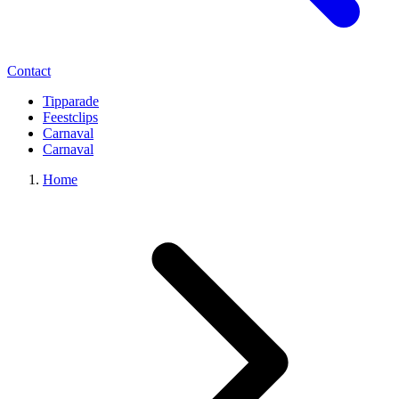
Contact
Tipparade
Feestclips
Carnaval
Carnaval
Home