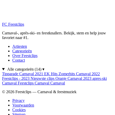
FC
Feestclips
Carnaval-, après-ski- en feestknallers. Bekijk, stem en help jouw
favoriet naar #1.
Artiesten
Categorieën
Over Feestclips
Contact
Alle categorieën
(14)
▾
Tipparade
Carnaval 2021
EK Hits
Zomerhits
Carnaval 2022
Feestclips - 2023
Nieuwste clips
Oranje
Carnaval 2023
apres-ski
Carnaval
Feestclips
Carnaval
Carnaval
© 2026 Feestclips — Carnaval & feestmuziek
Privacy
Voorwaarden
Cookies
Sitemap