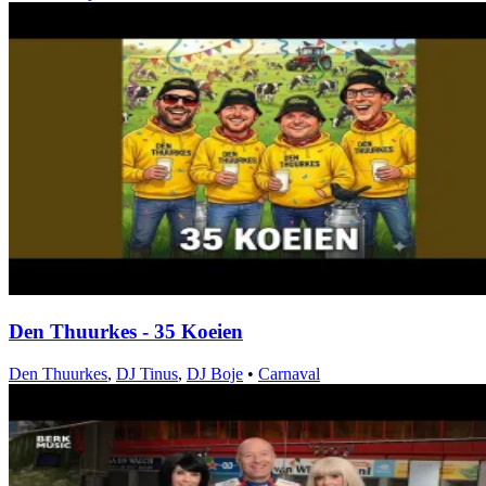
Den Thuurkes - 35 Koeien
Den Thuurkes
,
DJ Tinus
,
DJ Boje
•
Carnaval