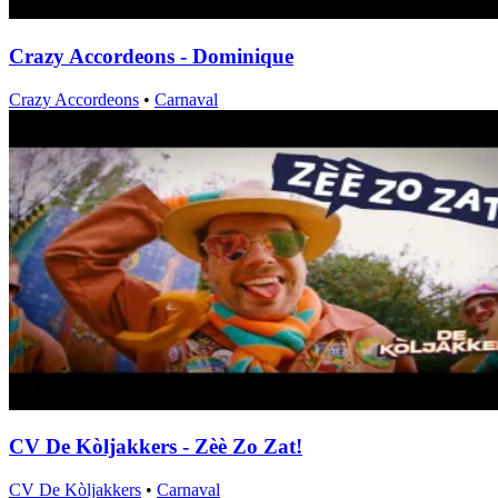
Crazy Accordeons - Dominique
Crazy Accordeons
•
Carnaval
CV De Kòljakkers - Zèè Zo Zat!
CV De Kòljakkers
•
Carnaval