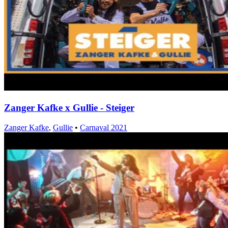
Zanger Kafke x Gullie - Steiger
Zanger Kafke
,
Gullie
•
Carnaval 2021