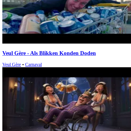
Veul Gère - Als Blikken Konden Doden
Veul Gère
•
Carnaval