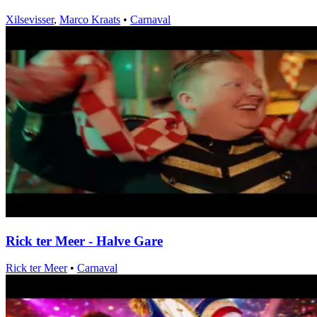
Xilsevisser
,
Marco Kraats
•
Carnaval
Rick ter Meer - Halve Gare
Rick ter Meer
•
Carnaval