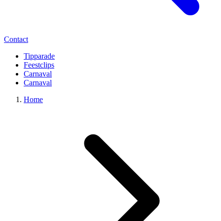
Contact
Tipparade
Feestclips
Carnaval
Carnaval
Home