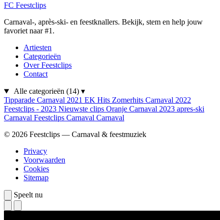
FC
Feestclips
Carnaval-, après-ski- en feestknallers. Bekijk, stem en help jouw
favoriet naar #1.
Artiesten
Categorieën
Over Feestclips
Contact
Alle categorieën
(14)
▾
Tipparade
Carnaval 2021
EK Hits
Zomerhits
Carnaval 2022
Feestclips - 2023
Nieuwste clips
Oranje
Carnaval 2023
apres-ski
Carnaval
Feestclips
Carnaval
Carnaval
© 2026 Feestclips — Carnaval & feestmuziek
Privacy
Voorwaarden
Cookies
Sitemap
Speelt nu