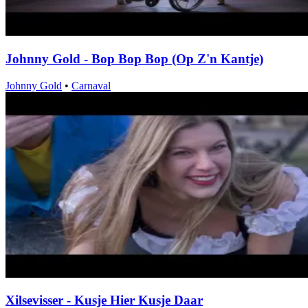
Johnny Gold - Bop Bop Bop (Op Z'n Kantje)
Johnny Gold
•
Carnaval
Xilsevisser - Kusje Hier Kusje Daar