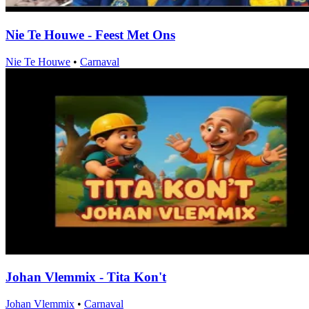
Nie Te Houwe - Feest Met Ons
Nie Te Houwe
•
Carnaval
Johan Vlemmix - Tita Kon't
Johan Vlemmix
•
Carnaval