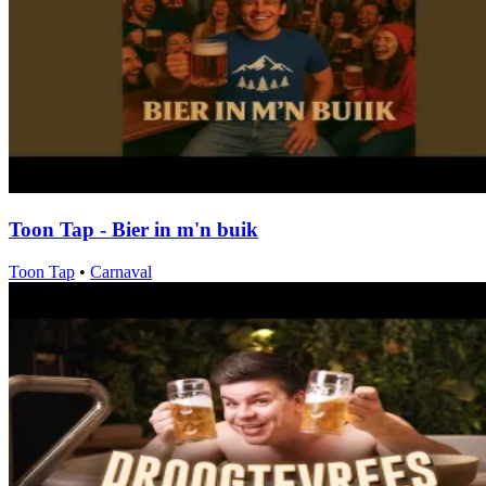
Toon Tap - Bier in m'n buik
Toon Tap
•
Carnaval