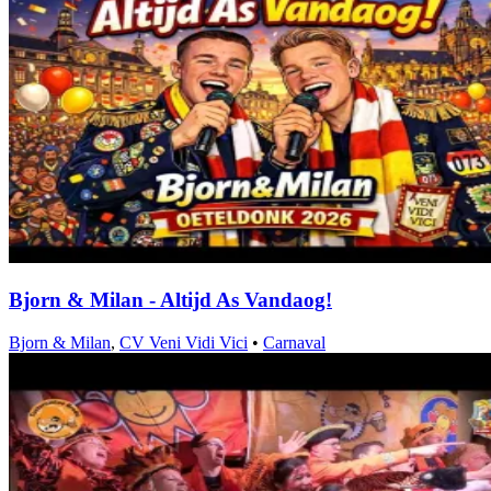
Bjorn & Milan - Altijd As Vandaog!
Bjorn & Milan
,
CV Veni Vidi Vici
•
Carnaval