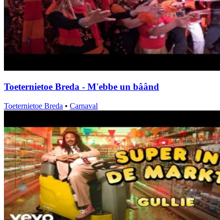
Toeternietoe Breda - M'ebbe un bâând
Toeternietoe Breda
•
Carnaval