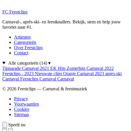
FC
Feestclips
Carnaval-, après-ski- en feestknallers. Bekijk, stem en help jouw
favoriet naar #1.
Artiesten
Categorieën
Over Feestclips
Contact
Alle categorieën
(14)
▾
Tipparade
Carnaval 2021
EK Hits
Zomerhits
Carnaval 2022
Feestclips - 2023
Nieuwste clips
Oranje
Carnaval 2023
apres-ski
Carnaval
Feestclips
Carnaval
Carnaval
© 2026 Feestclips — Carnaval & feestmuziek
Privacy
Voorwaarden
Cookies
Sitemap
Speelt nu