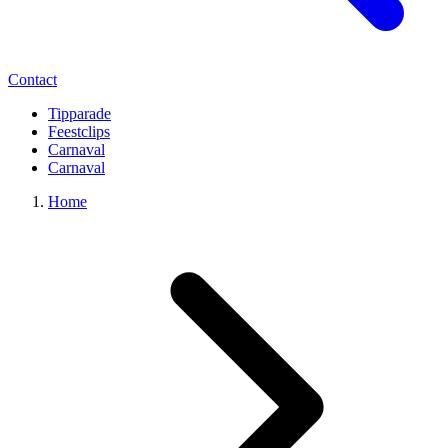
Contact
Tipparade
Feestclips
Carnaval
Carnaval
Home