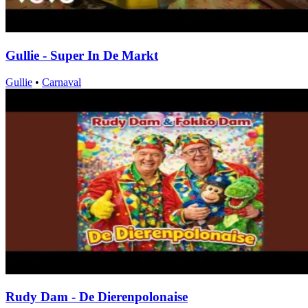
Gullie - Super In De Markt
Gullie
•
Carnaval
Rudy Dam - De Dierenpolonaise