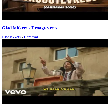
GladJakkers - Droogtevrees
GladJakkers
•
Carnaval