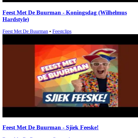
Feest Met De Buurman - Koningsdag (Wilhelmus
Hardstyle)
Feest Met De Buurman
•
Feestclips
Feest Met De Buurman - Sjiek Feeske!