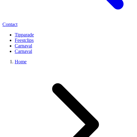
Contact
Tipparade
Feestclips
Carnaval
Carnaval
Home