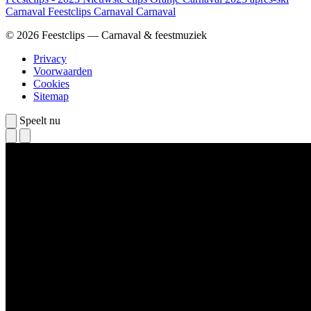
Carnaval
Feestclips
Carnaval
Carnaval
© 2026 Feestclips — Carnaval & feestmuziek
Privacy
Voorwaarden
Cookies
Sitemap
Speelt nu