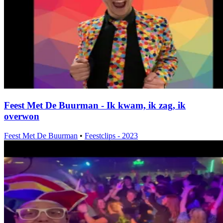
Feest Met De Buurman - Ik kwam, ik zag, ik
overwon
Feest Met De Buurman
•
Feestclips - 2023