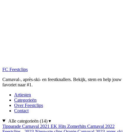
FC
Feestclips
Carnaval-, après-ski- en feestknallers. Bekijk, stem en help jouw
favoriet naar #1.
Artiesten
Categorieën
Over Feestclips
Contact
Alle categorieën
(14)
▾
Tipparade
Carnaval 2021
EK Hits
Zomerhits
Carnaval 2022
Feestclips - 2023
Nieuwste clips
Oranje
Carnaval 2023
apres-ski