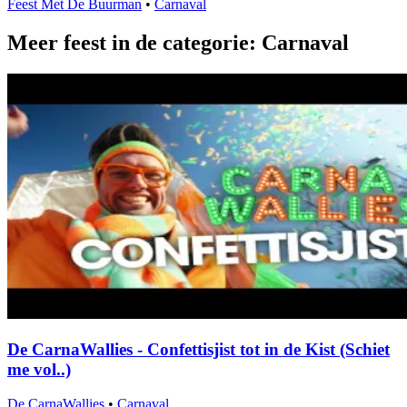
Feest Met De Buurman
•
Carnaval
Meer feest in de categorie: Carnaval
De CarnaWallies - Confettisjist tot in de Kist (Schiet
me vol..)
De CarnaWallies
•
Carnaval