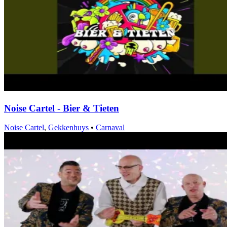
Noise Cartel - Bier & Tieten
Noise Cartel
,
Gekkenhuys
•
Carnaval