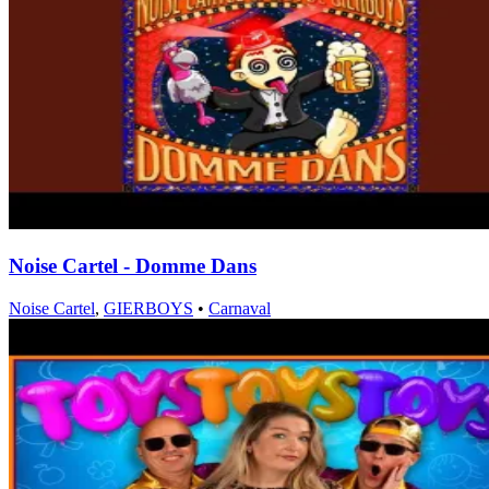
Noise Cartel - Domme Dans
Noise Cartel
,
GIERBOYS
•
Carnaval