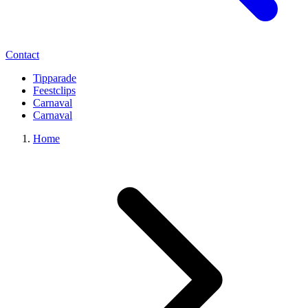
Contact
Tipparade
Feestclips
Carnaval
Carnaval
Home