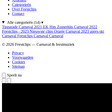
Artiesten
Categorieën
Over Feestclips
Contact
Alle categorieën
(14)
▾
Tipparade
Carnaval 2021
EK Hits
Zomerhits
Carnaval 2022
Feestclips - 2023
Nieuwste clips
Oranje
Carnaval 2023
apres-ski
Carnaval
Feestclips
Carnaval
Carnaval
© 2026 Feestclips — Carnaval & feestmuziek
Privacy
Voorwaarden
Cookies
Sitemap
Speelt nu