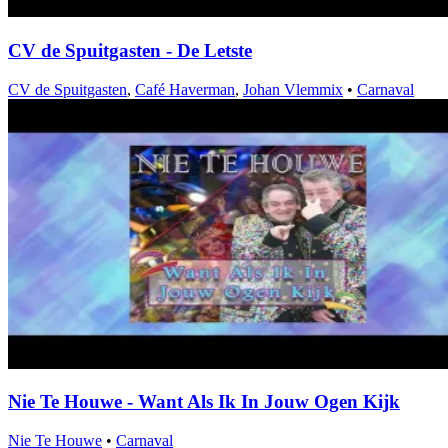
CV de Spuitgasten - De Letste
CV de Spuitgasten
,
Café Haverman
,
Johan Vlemmix
•
Carnaval
Nie Te Houwe - Want Als Ik In Jouw Ogen Kijk
Nie Te Houwe
•
Carnaval