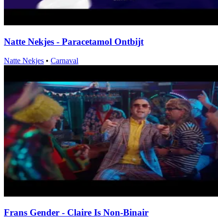
Natte Nekjes - Paracetamol Ontbijt
Natte Nekjes
•
Carnaval
Frans Gender - Claire Is Non-Binair