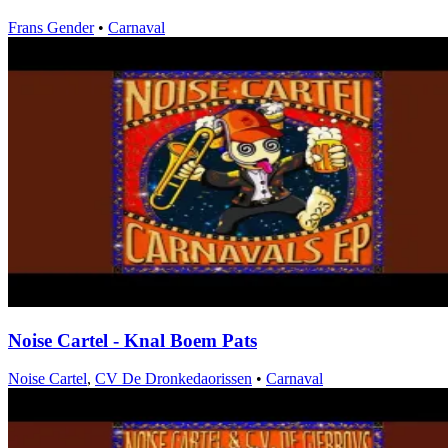
Frans Gender
•
Carnaval
Noise Cartel - Knal Boem Pats
Noise Cartel
,
CV De Dronkedaorissen
•
Carnaval