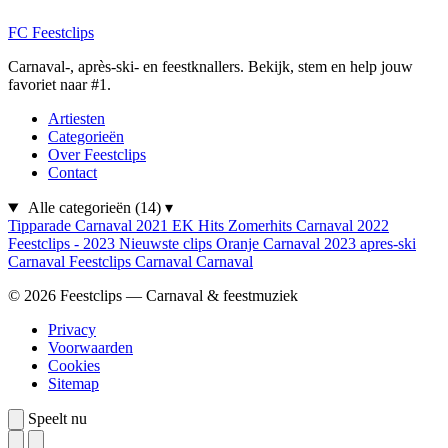
FC
Feestclips
Carnaval-, après-ski- en feestknallers. Bekijk, stem en help jouw
favoriet naar #1.
Artiesten
Categorieën
Over Feestclips
Contact
Alle categorieën
(14)
▾
Tipparade
Carnaval 2021
EK Hits
Zomerhits
Carnaval 2022
Feestclips - 2023
Nieuwste clips
Oranje
Carnaval 2023
apres-ski
Carnaval
Feestclips
Carnaval
Carnaval
© 2026 Feestclips — Carnaval & feestmuziek
Privacy
Voorwaarden
Cookies
Sitemap
Speelt nu