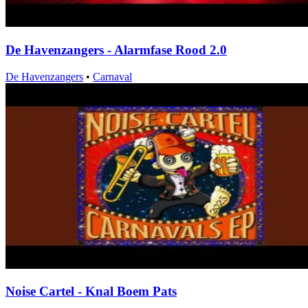
De Havenzangers - Alarmfase Rood 2.0
De Havenzangers
•
Carnaval
Noise Cartel - Knal Boem Pats