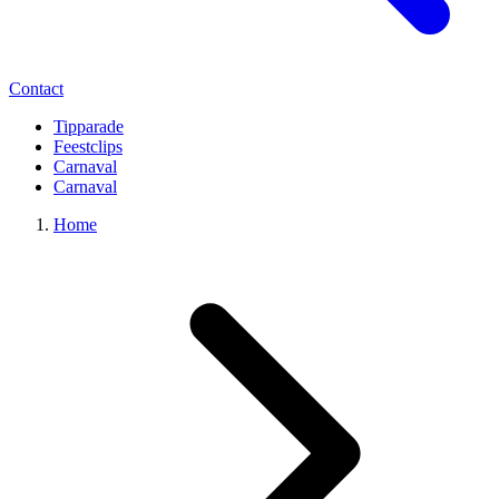
Contact
Tipparade
Feestclips
Carnaval
Carnaval
Home