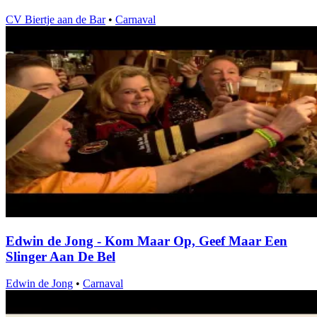
CV Biertje aan de Bar
•
Carnaval
Edwin de Jong - Kom Maar Op, Geef Maar Een
Slinger Aan De Bel
Edwin de Jong
•
Carnaval