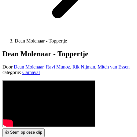
Dean Molenaar - Toppertje
Dean Molenaar - Toppertje
Door
Dean Molenaar
,
Ravi Munoz
,
Rik Nijman
,
Mitch van Essen
·
categorie:
Carnaval
👍 Stem op deze clip