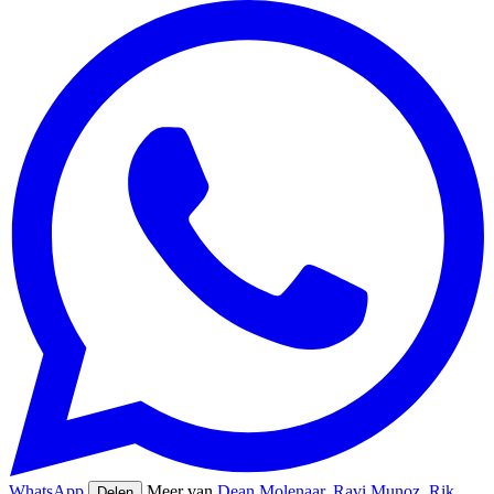
WhatsApp
Meer van
Dean Molenaar
,
Ravi Munoz
,
Rik
Delen