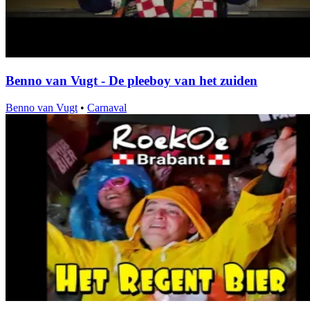
Benno van Vugt - De pleeboy van het zuiden
Benno van Vugt
•
Carnaval