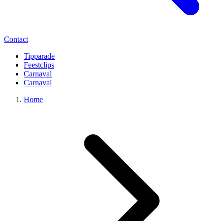
Contact
Tipparade
Feestclips
Carnaval
Carnaval
Home