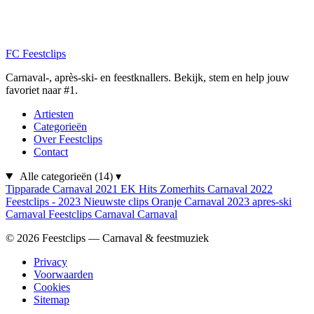
FC
Feestclips
Carnaval-, après-ski- en feestknallers. Bekijk, stem en help jouw
favoriet naar #1.
Artiesten
Categorieën
Over Feestclips
Contact
Alle categorieën
(14)
▾
Tipparade
Carnaval 2021
EK Hits
Zomerhits
Carnaval 2022
Feestclips - 2023
Nieuwste clips
Oranje
Carnaval 2023
apres-ski
Carnaval
Feestclips
Carnaval
Carnaval
© 2026 Feestclips — Carnaval & feestmuziek
Privacy
Voorwaarden
Cookies
Sitemap