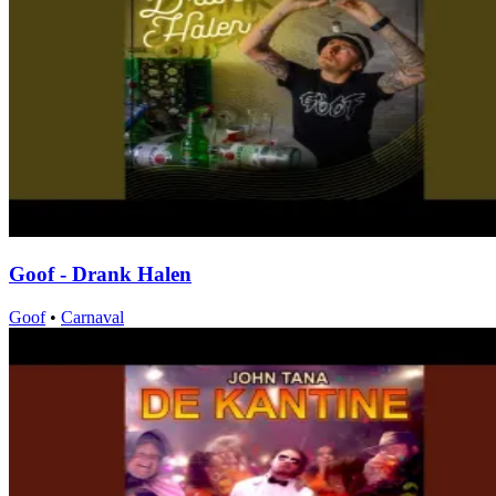
Goof - Drank Halen
Goof
•
Carnaval