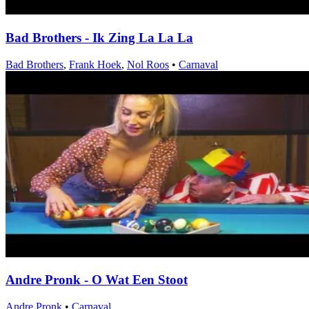
Bad Brothers - Ik Zing La La La
Bad Brothers
,
Frank Hoek
,
Nol Roos
•
Carnaval
Andre Pronk - O Wat Een Stoot
Andre Pronk
•
Carnaval