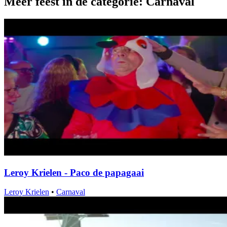
Meer feest in de categorie: Carnaval
Leroy Krielen - Paco de papagaai
Leroy Krielen
•
Carnaval