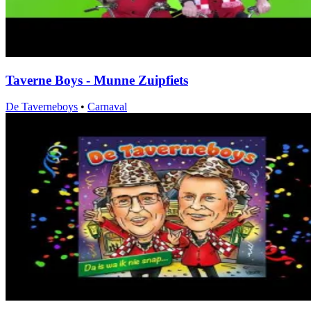
Taverne Boys - Munne Zuipfiets
De Taverneboys
•
Carnaval