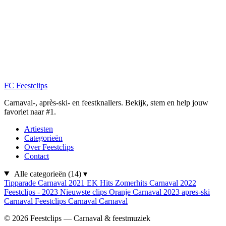
FC
Feestclips
Carnaval-, après-ski- en feestknallers. Bekijk, stem en help jouw
favoriet naar #1.
Artiesten
Categorieën
Over Feestclips
Contact
Alle categorieën
(14)
▾
Tipparade
Carnaval 2021
EK Hits
Zomerhits
Carnaval 2022
Feestclips - 2023
Nieuwste clips
Oranje
Carnaval 2023
apres-ski
Carnaval
Feestclips
Carnaval
Carnaval
© 2026 Feestclips — Carnaval & feestmuziek