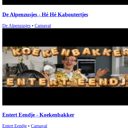
De Alpenzusjes - Hé Hé Kaboutertjes
De Alpenzusjes
•
Carnaval
Entert Eendje - Koekenbakker
Entert Eendje
•
Carnaval