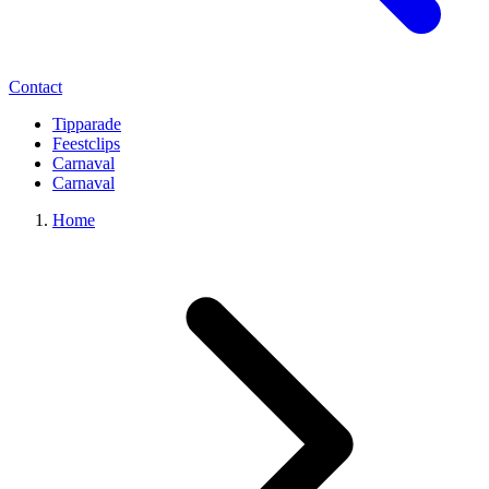
Contact
Tipparade
Feestclips
Carnaval
Carnaval
Home