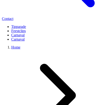
Contact
Tipparade
Feestclips
Carnaval
Carnaval
Home