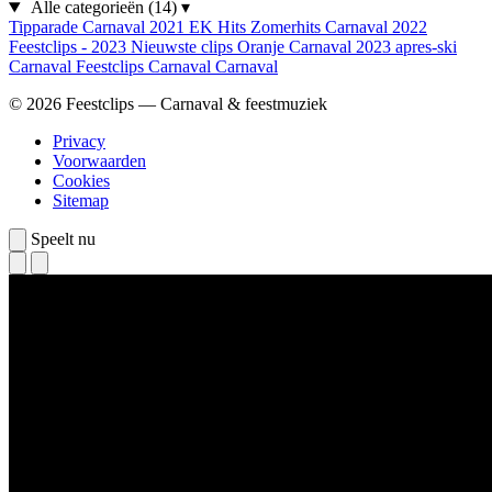
Alle categorieën
(14)
▾
Tipparade
Carnaval 2021
EK Hits
Zomerhits
Carnaval 2022
Feestclips - 2023
Nieuwste clips
Oranje
Carnaval 2023
apres-ski
Carnaval
Feestclips
Carnaval
Carnaval
© 2026 Feestclips — Carnaval & feestmuziek
Privacy
Voorwaarden
Cookies
Sitemap
Speelt nu