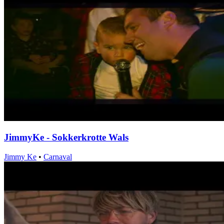
JimmyKe - Sokkerkrotte Wals
Jimmy Ke
•
Carnaval