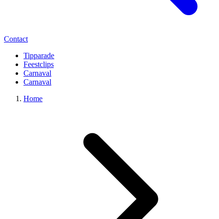
Contact
Tipparade
Feestclips
Carnaval
Carnaval
Home