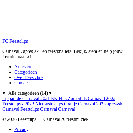
FC
Feestclips
Carnaval-, après-ski- en feestknallers. Bekijk, stem en help jouw
favoriet naar #1.
Artiesten
Categorieën
Over Feestclips
Contact
Alle categorieën
(14)
▾
Tipparade
Carnaval 2021
EK Hits
Zomerhits
Carnaval 2022
Feestclips - 2023
Nieuwste clips
Oranje
Carnaval 2023
apres-ski
Carnaval
Feestclips
Carnaval
Carnaval
© 2026 Feestclips — Carnaval & feestmuziek
Privacy