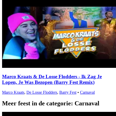
Marco Kraats & De Losse Flodders - Ik Zag Je
Lopen, Je Was Bezopen (Barry Fest Remix)
Marco Kraats
,
De Losse Flodders
,
Barry Fest
•
Carnaval
Meer feest in de categorie: Carnaval