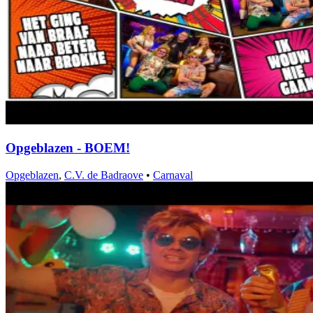
Opgeblazen - BOEM!
Opgeblazen
,
C.V. de Badraove
•
Carnaval