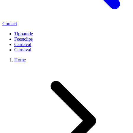
Contact
Tipparade
Feestclips
Carnaval
Carnaval
Home