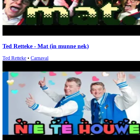
Ted Retteke - Mat (in munne nek)
Ted Retteke
•
Carnaval