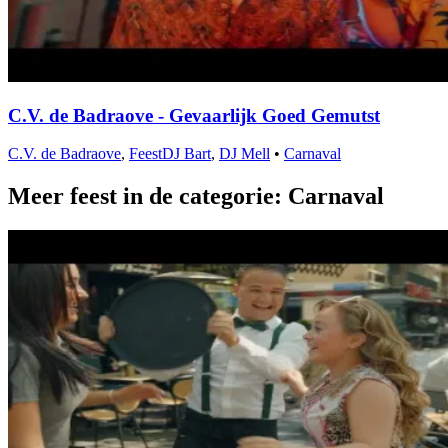
C.V. de Badraove - Gevaarlijk Goed Gemutst
C.V. de Badraove
,
FeestDJ Bart
,
DJ Mell
•
Carnaval
Meer feest in de categorie: Carnaval