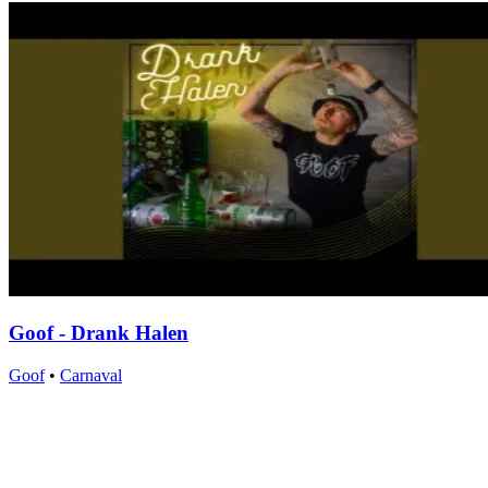
Goof - Drank Halen
Goof
•
Carnaval