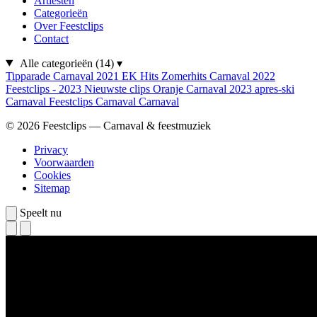
Artiesten
Categorieën
Over Feestclips
Contact
Alle categorieën
(14)
▾
Tipparade
Carnaval 2021
EK Hits
Zomerhits
Carnaval 2022
Feestclips - 2023
Nieuwste clips
Oranje
Carnaval 2023
apres-ski
Carnaval
Feestclips
Carnaval
Carnaval
© 2026 Feestclips — Carnaval & feestmuziek
Privacy
Voorwaarden
Cookies
Sitemap
Speelt nu