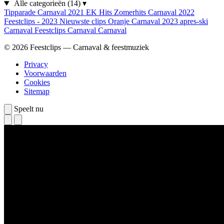
Alle categorieën
(14)
▾
Tipparade
Carnaval 2021
EK Hits
Zomerhits
Carnaval 2022
Feestclips - 2023
Nieuwste clips
Oranje
Carnaval 2023
apres-ski
Carnaval
Feestclips
Carnaval
Carnaval
© 2026 Feestclips — Carnaval & feestmuziek
Privacy
Voorwaarden
Cookies
Sitemap
Speelt nu