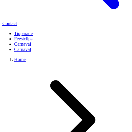
Contact
Tipparade
Feestclips
Carnaval
Carnaval
Home