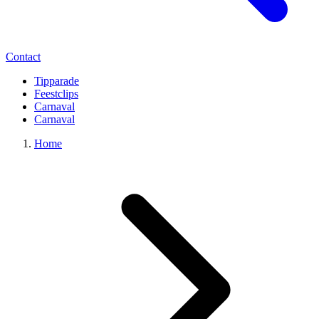
Contact
Tipparade
Feestclips
Carnaval
Carnaval
Home