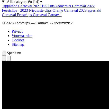
Alle categorieën
(14)
▾
Tipparade
Carnaval 2021
EK Hits
Zomerhits
Carnaval 2022
Feestclips - 2023
Nieuwste clips
Oranje
Carnaval 2023
apres-ski
Carnaval
Feestclips
Carnaval
Carnaval
© 2026 Feestclips — Carnaval & feestmuziek
Privacy
Voorwaarden
Cookies
Sitemap
Speelt nu