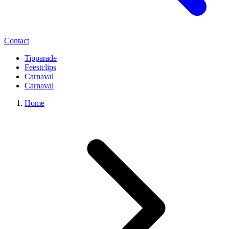
Contact
Tipparade
Feestclips
Carnaval
Carnaval
Home