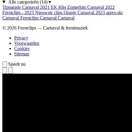
Alle categorieën
(14)
▾
Tipparade
Carnaval 2021
EK Hits
Zomerhits
Carnaval 2022
Feestclips - 2023
Nieuwste clips
Oranje
Carnaval 2023
apres-ski
Carnaval
Feestclips
Carnaval
Carnaval
© 2026 Feestclips — Carnaval & feestmuziek
Privacy
Voorwaarden
Cookies
Sitemap
Speelt nu