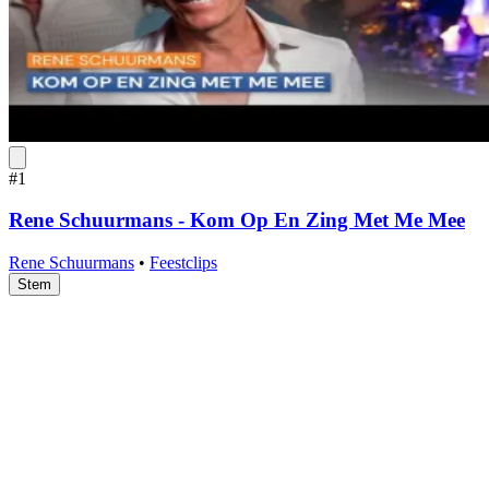
#1
Rene Schuurmans - Kom Op En Zing Met Me Mee
Rene Schuurmans
•
Feestclips
Stem