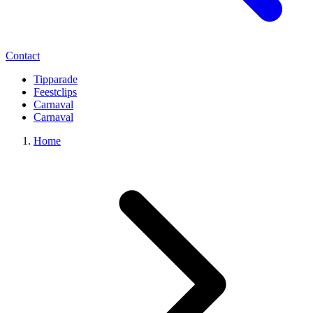
Contact
Tipparade
Feestclips
Carnaval
Carnaval
Home