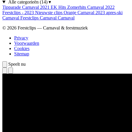
Alle categorieën
(14)
▾
Tipparade
Carnaval 2021
EK Hits
Zomerhits
Carnaval 2022
Feestclips - 2023
Nieuwste clips
Oranje
Carnaval 2023
apres-ski
Carnaval
Feestclips
Carnaval
Carnaval
© 2026 Feestclips — Carnaval & feestmuziek
Privacy
Voorwaarden
Cookies
Sitemap
Speelt nu