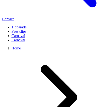
Contact
Tipparade
Feestclips
Carnaval
Carnaval
Home