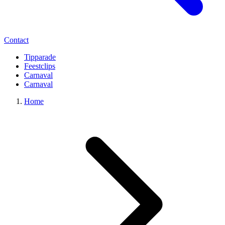
Contact
Tipparade
Feestclips
Carnaval
Carnaval
Home