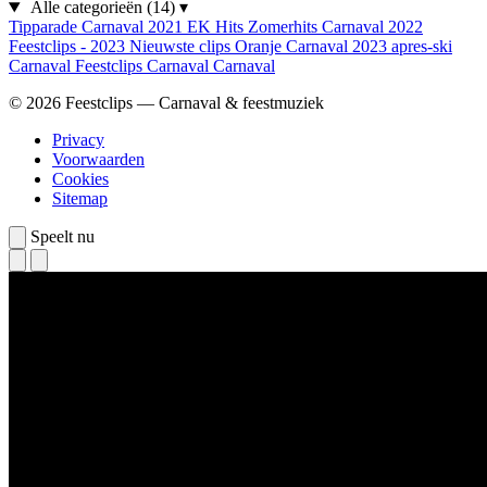
Alle categorieën
(14)
▾
Tipparade
Carnaval 2021
EK Hits
Zomerhits
Carnaval 2022
Feestclips - 2023
Nieuwste clips
Oranje
Carnaval 2023
apres-ski
Carnaval
Feestclips
Carnaval
Carnaval
© 2026 Feestclips — Carnaval & feestmuziek
Privacy
Voorwaarden
Cookies
Sitemap
Speelt nu