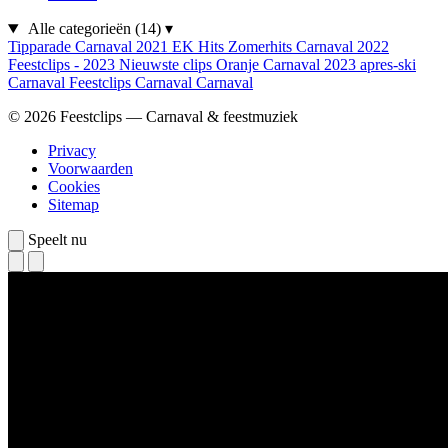
Alle categorieën
(14)
▾
Tipparade
Carnaval 2021
EK Hits
Zomerhits
Carnaval 2022
Feestclips - 2023
Nieuwste clips
Oranje
Carnaval 2023
apres-ski
Carnaval
Feestclips
Carnaval
Carnaval
© 2026 Feestclips — Carnaval & feestmuziek
Privacy
Voorwaarden
Cookies
Sitemap
Speelt nu