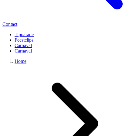
Contact
Tipparade
Feestclips
Carnaval
Carnaval
Home