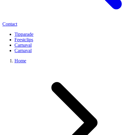
Contact
Tipparade
Feestclips
Carnaval
Carnaval
Home