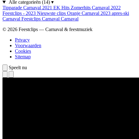
Alle categorieën
(14)
▾
Tipparade
Carnaval 2021
EK Hits
Zomerhits
Carnaval 2022
Feestclips - 2023
Nieuwste clips
Oranje
Carnaval 2023
apres-ski
Carnaval
Feestclips
Carnaval
Carnaval
© 2026 Feestclips — Carnaval & feestmuziek
Privacy
Voorwaarden
Cookies
Sitemap
Speelt nu