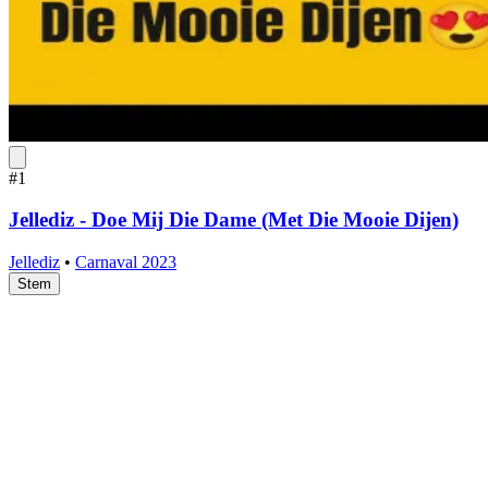
#1
Jellediz - Doe Mij Die Dame (Met Die Mooie Dijen)
Jellediz
•
Carnaval 2023
Stem