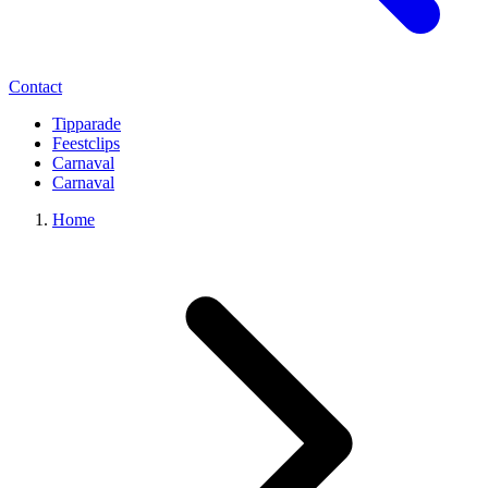
Contact
Tipparade
Feestclips
Carnaval
Carnaval
Home