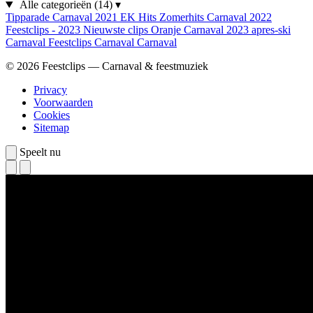
Alle categorieën
(14)
▾
Tipparade
Carnaval 2021
EK Hits
Zomerhits
Carnaval 2022
Feestclips - 2023
Nieuwste clips
Oranje
Carnaval 2023
apres-ski
Carnaval
Feestclips
Carnaval
Carnaval
© 2026 Feestclips — Carnaval & feestmuziek
Privacy
Voorwaarden
Cookies
Sitemap
Speelt nu