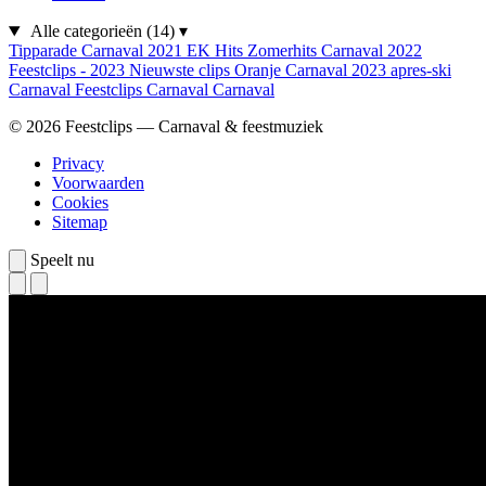
Alle categorieën
(14)
▾
Tipparade
Carnaval 2021
EK Hits
Zomerhits
Carnaval 2022
Feestclips - 2023
Nieuwste clips
Oranje
Carnaval 2023
apres-ski
Carnaval
Feestclips
Carnaval
Carnaval
© 2026 Feestclips — Carnaval & feestmuziek
Privacy
Voorwaarden
Cookies
Sitemap
Speelt nu