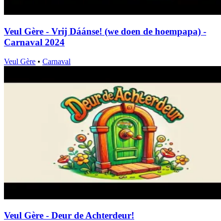
Veul Gère - Vrij Dáánse! (we doen de hoempapa) -
Carnaval 2024
Veul Gère
•
Carnaval
Veul Gère - Deur de Achterdeur!