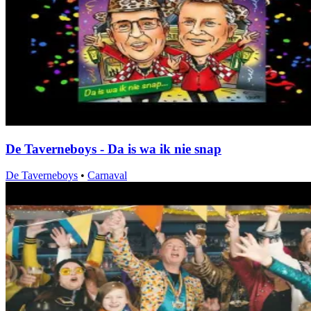
De Taverneboys - Da is wa ik nie snap
De Taverneboys
•
Carnaval