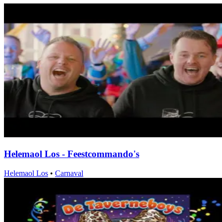
Helemaol Los - Feestcommando's
Helemaol Los
•
Carnaval