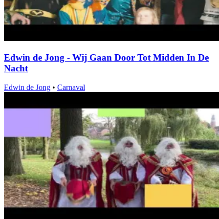
Edwin de Jong - Wij Gaan Door Tot Midden In De
Nacht
Edwin de Jong
•
Carnaval