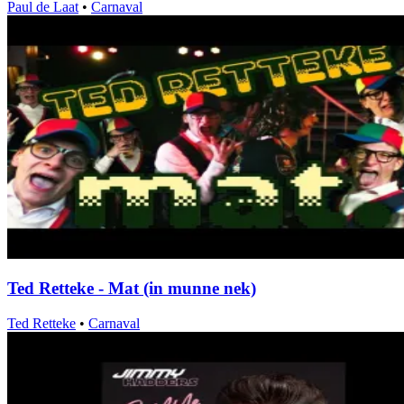
Paul de Laat
•
Carnaval
Ted Retteke - Mat (in munne nek)
Ted Retteke
•
Carnaval