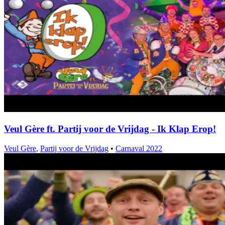
Veul Gère ft. Partij voor de Vrijdag - Ik Klap Erop!
Veul Gère
,
Partij voor de Vrijdag
•
Carnaval 2022