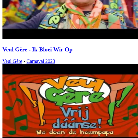
Veul Gère - Ik Bloei Wir Op
Veul Gère
•
Carnaval 2023