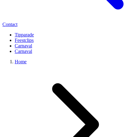
Contact
Tipparade
Feestclips
Carnaval
Carnaval
Home