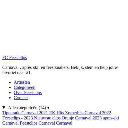
FC
Feestclips
Carnaval-, après-ski- en feestknallers. Bekijk, stem en help jouw
favoriet naar #1.
Artiesten
Categorieën
Over Feestclips
Contact
Alle categorieën
(14)
▾
Tipparade
Carnaval 2021
EK Hits
Zomerhits
Carnaval 2022
Feestclips - 2023
Nieuwste clips
Oranje
Carnaval 2023
apres-ski
Carnaval
Feestclips
Carnaval
Carnaval