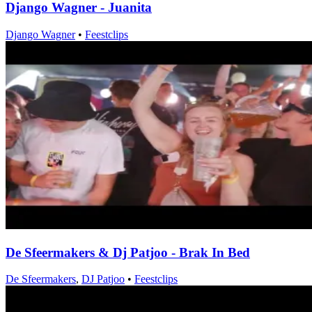
Django Wagner - Juanita
Django Wagner
•
Feestclips
De Sfeermakers & Dj Patjoo - Brak In Bed
De Sfeermakers
,
DJ Patjoo
•
Feestclips