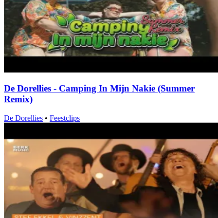
De Dorellies - Camping In Mijn Nakie (Summer
Remix)
De Dorellies
•
Feestclips