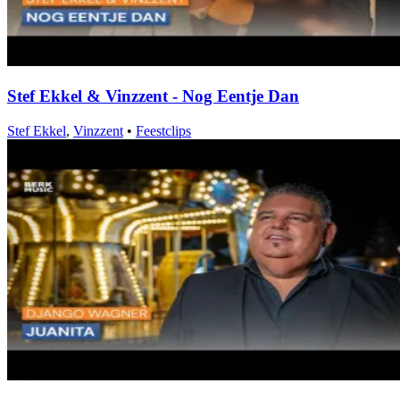
Stef Ekkel & Vinzzent - Nog Eentje Dan
Stef Ekkel
,
Vinzzent
•
Feestclips