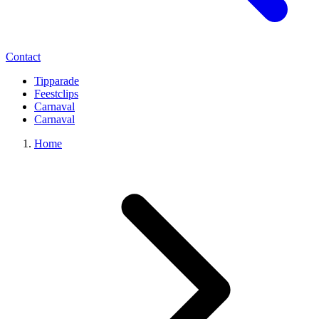
Contact
Tipparade
Feestclips
Carnaval
Carnaval
Home