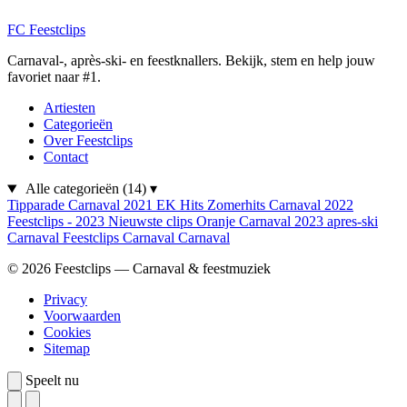
FC
Feestclips
Carnaval-, après-ski- en feestknallers. Bekijk, stem en help jouw
favoriet naar #1.
Artiesten
Categorieën
Over Feestclips
Contact
Alle categorieën
(14)
▾
Tipparade
Carnaval 2021
EK Hits
Zomerhits
Carnaval 2022
Feestclips - 2023
Nieuwste clips
Oranje
Carnaval 2023
apres-ski
Carnaval
Feestclips
Carnaval
Carnaval
© 2026 Feestclips — Carnaval & feestmuziek
Privacy
Voorwaarden
Cookies
Sitemap
Speelt nu