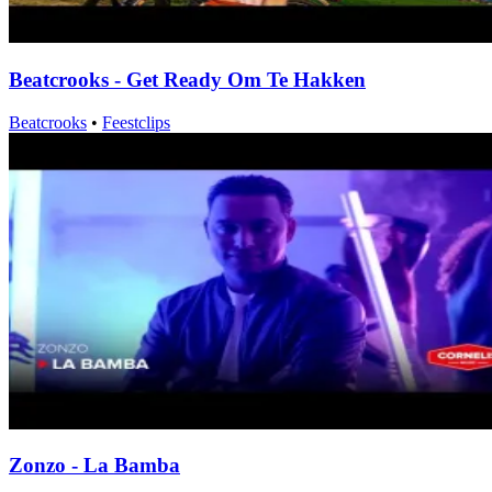
Beatcrooks - Get Ready Om Te Hakken
Beatcrooks
•
Feestclips
Zonzo - La Bamba