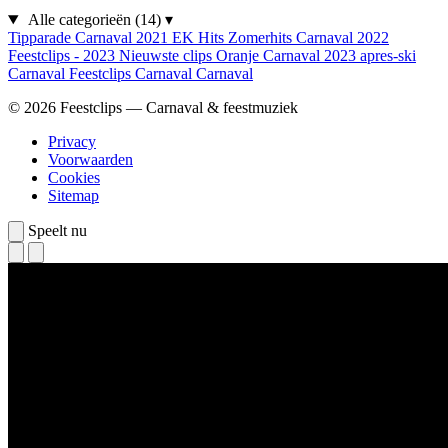
Alle categorieën
(14)
▾
Tipparade
Carnaval 2021
EK Hits
Zomerhits
Carnaval 2022
Feestclips - 2023
Nieuwste clips
Oranje
Carnaval 2023
apres-ski
Carnaval
Feestclips
Carnaval
Carnaval
© 2026 Feestclips — Carnaval & feestmuziek
Privacy
Voorwaarden
Cookies
Sitemap
Speelt nu