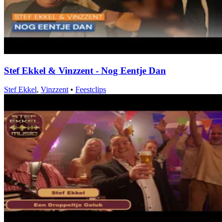
Stef Ekkel & Vinzzent - Nog Eentje Dan
Stef Ekkel
,
Vinzzent
•
Feestclips