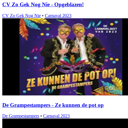
CV Zo Gek Nog Nie - Opgeblazen!
CV Zo Gek Nog Nie
•
Carnaval 2023
De Grampestampers - Ze kunnen de pot op
De Grampestampers
•
Carnaval 2023