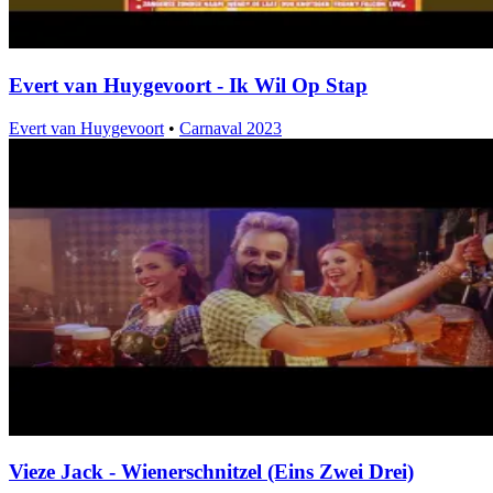
Evert van Huygevoort - Ik Wil Op Stap
Evert van Huygevoort
•
Carnaval 2023
Vieze Jack - Wienerschnitzel (Eins Zwei Drei)