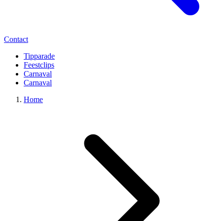
Contact
Tipparade
Feestclips
Carnaval
Carnaval
Home