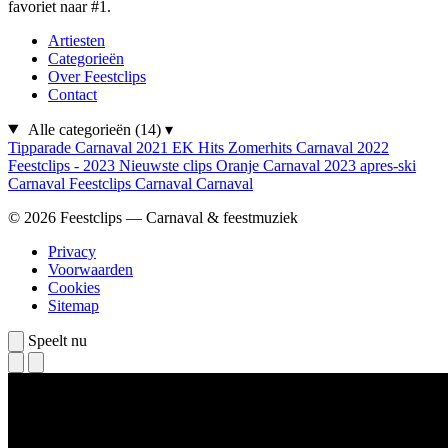
favoriet naar #1.
Artiesten
Categorieën
Over Feestclips
Contact
Alle categorieën
(14)
▾
Tipparade
Carnaval 2021
EK Hits
Zomerhits
Carnaval 2022
Feestclips - 2023
Nieuwste clips
Oranje
Carnaval 2023
apres-ski
Carnaval
Feestclips
Carnaval
Carnaval
© 2026 Feestclips — Carnaval & feestmuziek
Privacy
Voorwaarden
Cookies
Sitemap
Speelt nu