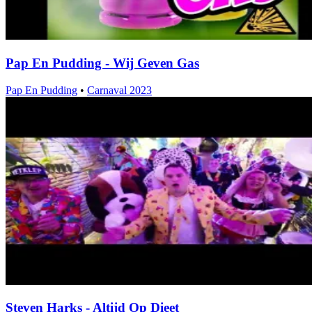
Pap En Pudding - Wij Geven Gas
Pap En Pudding
•
Carnaval 2023
Steven Harks - Altijd Op Dieet