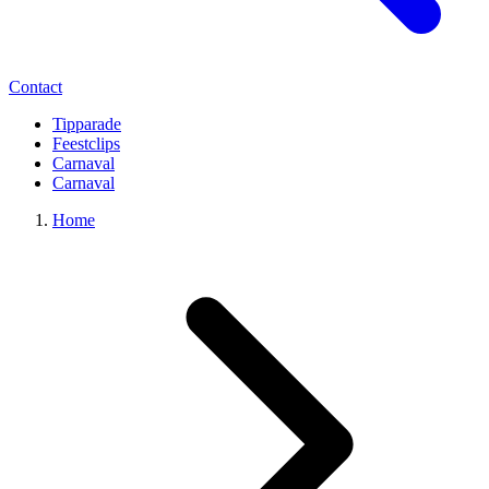
Contact
Tipparade
Feestclips
Carnaval
Carnaval
Home