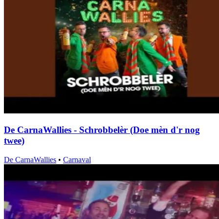
De CarnaWallies - Schrobbelèr (Doe mèn d'r nog
twee)
De CarnaWallies
•
Carnaval