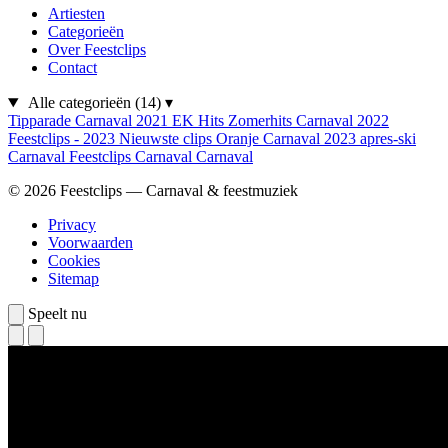
Artiesten
Categorieën
Over Feestclips
Contact
Alle categorieën
(14)
▾
Tipparade
Carnaval 2021
EK Hits
Zomerhits
Carnaval 2022
Feestclips - 2023
Nieuwste clips
Oranje
Carnaval 2023
apres-ski
Carnaval
Feestclips
Carnaval
Carnaval
© 2026 Feestclips — Carnaval & feestmuziek
Privacy
Voorwaarden
Cookies
Sitemap
Speelt nu