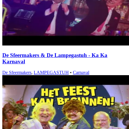
De Sfeermakers & De Lampegastuh - Ka Ka
Karnaval
De Sfeermakers
,
LAMPEGASTUH
•
Carnaval