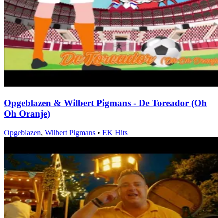
Opgeblazen & Wilbert Pigmans - De Toreador (Oh
Oh Oranje)
Opgeblazen
,
Wilbert Pigmans
•
EK Hits