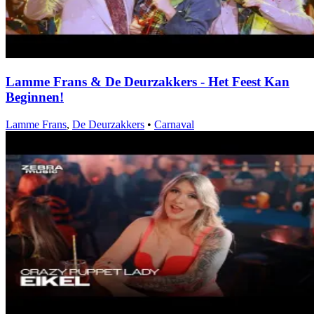
Lamme Frans & De Deurzakkers - Het Feest Kan
Beginnen!
Lamme Frans
,
De Deurzakkers
•
Carnaval