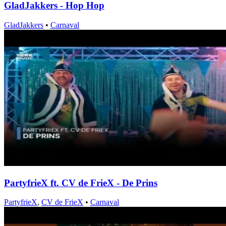
GladJakkers - Hop Hop
GladJakkers
•
Carnaval
PartyfrieX ft. CV de FrieX - De Prins
PartyfrieX
,
CV de FrieX
•
Carnaval