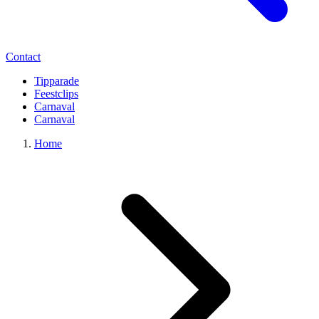
Contact
Tipparade
Feestclips
Carnaval
Carnaval
Home