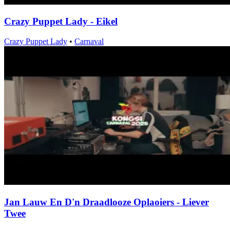
Crazy Puppet Lady - Eikel
Crazy Puppet Lady
•
Carnaval
Jan Lauw En D'n Draadlooze Oplaoiers - Liever
Twee