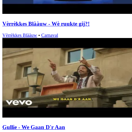
Vèrrèkkes Blààuw - Wè ruukte gij?!
Vèrrèkkes Blààuw
•
Carnaval
Gullie - We Gaan D'r Aan