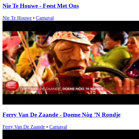
Nie Te Houwe - Feest Met Ons
Nie Te Houwe
•
Carnaval
Ferry Van De Zaande - Doeme Nòg ’N Rondje
Ferry Van De Zaande
•
Carnaval