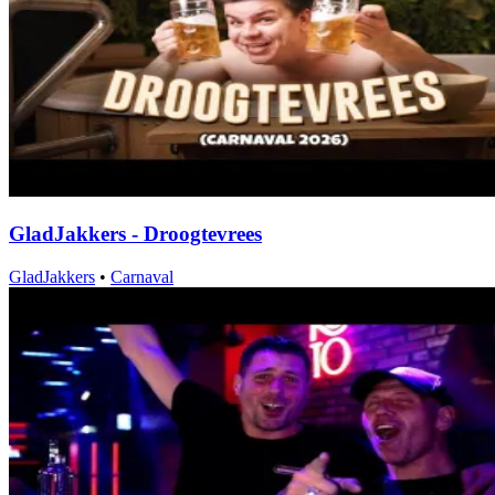
GladJakkers - Droogtevrees
GladJakkers
•
Carnaval