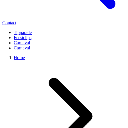
Contact
Tipparade
Feestclips
Carnaval
Carnaval
Home