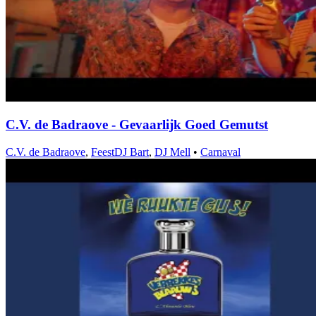
C.V. de Badraove - Gevaarlijk Goed Gemutst
C.V. de Badraove
,
FeestDJ Bart
,
DJ Mell
•
Carnaval