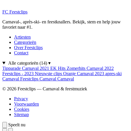
FC
Feestclips
Carnaval-, après-ski- en feestknallers. Bekijk, stem en help jouw
favoriet naar #1.
Artiesten
Categorieën
Over Feestclips
Contact
Alle categorieën
(14)
▾
Tipparade
Carnaval 2021
EK Hits
Zomerhits
Carnaval 2022
Feestclips - 2023
Nieuwste clips
Oranje
Carnaval 2023
apres-ski
Carnaval
Feestclips
Carnaval
Carnaval
© 2026 Feestclips — Carnaval & feestmuziek
Privacy
Voorwaarden
Cookies
Sitemap
Speelt nu