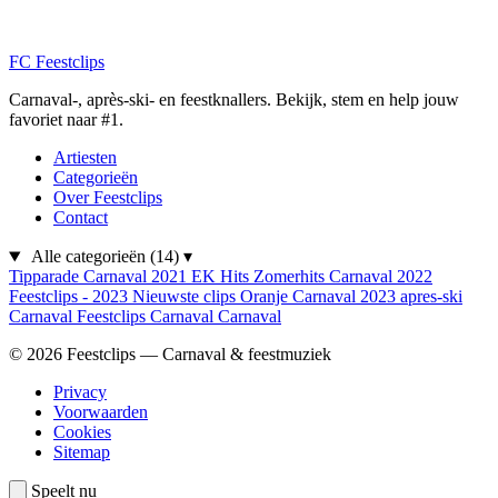
FC
Feestclips
Carnaval-, après-ski- en feestknallers. Bekijk, stem en help jouw
favoriet naar #1.
Artiesten
Categorieën
Over Feestclips
Contact
Alle categorieën
(14)
▾
Tipparade
Carnaval 2021
EK Hits
Zomerhits
Carnaval 2022
Feestclips - 2023
Nieuwste clips
Oranje
Carnaval 2023
apres-ski
Carnaval
Feestclips
Carnaval
Carnaval
© 2026 Feestclips — Carnaval & feestmuziek
Privacy
Voorwaarden
Cookies
Sitemap
Speelt nu