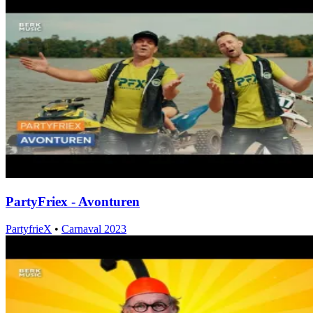
PartyFriex - Avonturen
PartyfrieX
•
Carnaval 2023