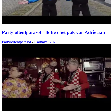
Partyloltentparasol - Ik heb het pak van Adrie aan
Partyloltentparasol
•
Carnaval 2023