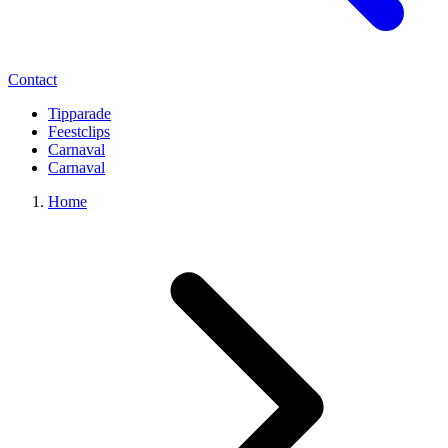
Contact
Tipparade
Feestclips
Carnaval
Carnaval
Home