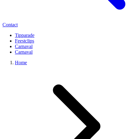
Contact
Tipparade
Feestclips
Carnaval
Carnaval
Home