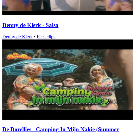
Denny de Klerk - Salsa
Denny de Klerk
•
Feestclips
De Dorellies - Camping In Mijn Nakie (Summer