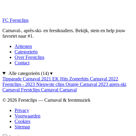
FC
Feestclips
Carnaval-, après-ski- en feestknallers. Bekijk, stem en help jouw
favoriet naar #1.
Artiesten
Categorieën
Over Feestclips
Contact
Alle categorieën
(14)
▾
Tipparade
Carnaval 2021
EK Hits
Zomerhits
Carnaval 2022
Feestclips - 2023
Nieuwste clips
Oranje
Carnaval 2023
apres-ski
Carnaval
Feestclips
Carnaval
Carnaval
© 2026 Feestclips — Carnaval & feestmuziek
Privacy
Voorwaarden
Cookies
Sitemap