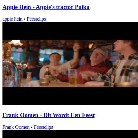
Appie Hein - Appie's tractor Polka
appie hein
•
Feestclips
Frank Oomen - Dit Wordt Een Feest
Frank Oomen
•
Feestclips